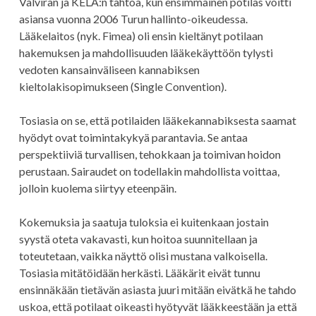
Valviran ja KELA:n tahtoa, kun ensimmäinen potilas voitti
asiansa vuonna 2006 Turun hallinto-oikeudessa.
Lääkelaitos (nyk. Fimea) oli ensin kieltänyt potilaan
hakemuksen ja mahdollisuuden lääkekäyttöön tylysti
vedoten kansainväliseen kannabiksen
kieltolakisopimukseen (Single Convention).
Tosiasia on se, että potilaiden lääkekannabiksesta saamat
hyödyt ovat toimintakykyä parantavia. Se antaa
perspektiiviä turvallisen, tehokkaan ja toimivan hoidon
perustaan. Sairaudet on todellakin mahdollista voittaa,
jolloin kuolema siirtyy eteenpäin.
Kokemuksia ja saatuja tuloksia ei kuitenkaan jostain
syystä oteta vakavasti, kun hoitoa suunnitellaan ja
toteutetaan, vaikka näyttö olisi mustana valkoisella.
Tosiasia mitätöidään herkästi. Lääkärit eivät tunnu
ensinnäkään tietävän asiasta juuri mitään eivätkä he tahdo
uskoa, että potilaat oikeasti hyötyvät lääkkeestään ja että