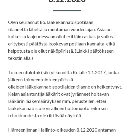
Olen seurannut ko. lääkekannabispotilaan
tilannetta läheltä jo muutaman vuoden ajan. Asia on
kaikessa laajuudessaan ollut erittäin raskas ja vaikea
erityisesti päätöstä koskevan potilaan kannalta, eikä
helpotusta ole ollut näköpiirissä. (Linkki päätökseen
tekstin alla.)
Toimeentulotuki siirtyi kunnilta Kelalle 1.1.2017, jonka
jälkeen toimeentulotuen piirissä
olleiden lääkekannabispotilaiden tilanne on heikentynyt.
Kelan asiantuntijalääkärit ovat jyränneet hoitavan
lääkärin lääkemääräyksen mm. perustellen, ettei
lääkekannabis ole virallinen hoitomuoto, eikä sen
tehokkuudesta ole riittävää näyttöä.
Hämeenlinnan Hallinto-oikeuden 8.12.2020 antaman