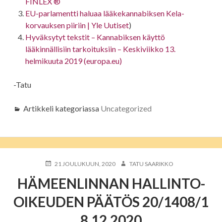
FINLEX ®
EU-parlamentti haluaa lääkekannabiksen Kela-
korvauksen piiriin | Yle Uutiset
)
Hyväksytyt tekstit – Kannabiksen käyttö
lääkinnällisiin tarkoituksiin – Keskiviikko 13.
helmikuuta 2019 (europa.eu)
-Tatu
Artikkeli kategoriassa
Uncategorized
JULKAISTU
KIRJOITTAJA
21 JOULUKUUN, 2020
TATU SAARIKKO
HÄMEENLINNAN HALLINTO-
OIKEUDEN PÄÄTÖS 20/1408/1
8.12.2020