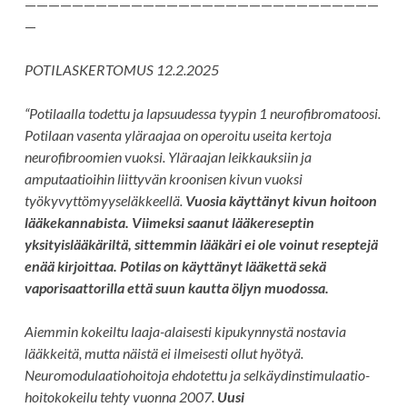
——————————————————————————————
—
POTILASKERTOMUS 12.2.2025
“Potilaalla todettu ja lapsuudessa tyypin 1 neurofibromatoosi.
Potilaan vasenta yläraajaa on operoitu useita kertoja
neurofibroomien vuoksi. Yläraajan leikkauksiin ja
amputaatioihin liittyvän kroonisen kivun vuoksi
työkyvyttömyyseläkkeellä.
Vuosia käyttänyt kivun hoitoon
lääkekannabista. Viimeksi saanut lääkereseptin
yksityislääkäriltä, sittemmin lääkäri ei ole voinut reseptejä
enää kirjoittaa. Potilas on käyttänyt lääkettä sekä
vaporisaattorilla että suun kautta öljyn muodossa.
Aiemmin kokeiltu laaja-alaisesti kipukynnystä nostavia
lääkkeitä, mutta näistä ei ilmeisesti ollut hyötyä.
Neuromodulaatiohoitoja ehdotettu ja selkäydinstimulaatio-
hoitokokeilu tehty vuonna 2007.
Uusi