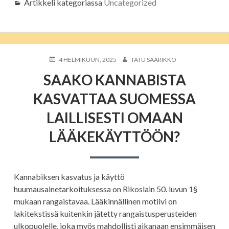
Artikkeli kategoriassa
Uncategorized
JULKAISTU
KIRJOITTAJA
4 HELMIKUUN, 2025
TATU SAARIKKO
SAAKO KANNABISTA
KASVATTAA SUOMESSA
LAILLISESTI OMAAN
LÄÄKEKÄYTTÖÖN?
Kannabiksen kasvatus ja käyttö
huumausainetarkoituksessa on Rikoslain 50. luvun 1§
mukaan rangaistavaa. Lääkinnällinen motiivi on
lakitekstissä kuitenkin jätetty rangaistusperusteiden
ulkopuolelle, joka myös mahdollisti aikanaan ensimmäisen