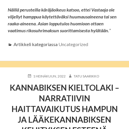
Näillä perusteilla käräjäoikeus katsoo, ettei Vastaaja ole
viljellyt hamppua käytettäväksi huumausaineena tai sen
raaka-aineena. Asian lopputulos huomioon ottaen
vaatimus rikosuhrimaksun suorittamisesta hylätään.
”
Artikkeli kategoriassa
Uncategorized
JULKAISTU
KIRJOITTAJA
1 HEINÄKUUN, 2022
TATU SAARIKKO
KANNABIKSEN KIELTOLAKI –
NARRATIIVIN
HAITTAVAIKUTUS HAMPUN
JA LÄÄKEKANNABIKSEN