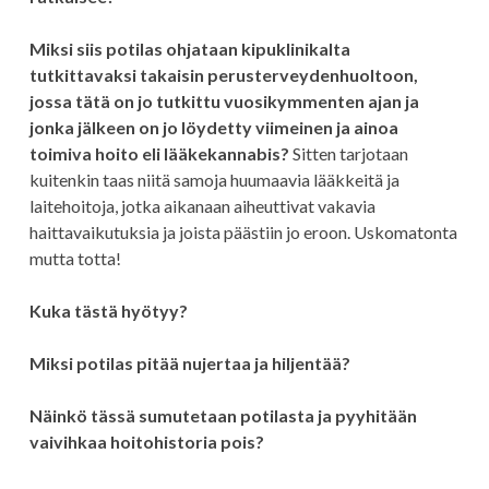
Miksi siis potilas ohjataan kipuklinikalta
tutkittavaksi takaisin perusterveydenhuoltoon,
jossa tätä on jo tutkittu vuosikymmenten ajan ja
jonka jälkeen on jo löydetty viimeinen ja ainoa
toimiva hoito eli lääkekannabis?
Sitten tarjotaan
kuitenkin taas niitä samoja huumaavia lääkkeitä ja
laitehoitoja, jotka aikanaan aiheuttivat vakavia
haittavaikutuksia ja joista päästiin jo eroon. Uskomatonta
mutta totta!
Kuka tästä hyötyy?
Miksi potilas pitää nujertaa ja hiljentää?
Näinkö tässä sumutetaan potilasta ja pyyhitään
vaivihkaa hoitohistoria pois?