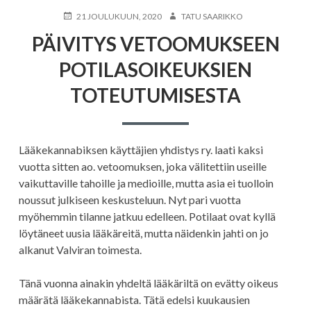
JULKAISTU
KIRJOITTAJA
21 JOULUKUUN, 2020
TATU SAARIKKO
PÄIVITYS VETOOMUKSEEN
POTILASOIKEUKSIEN
TOTEUTUMISESTA
Lääkekannabiksen käyttäjien yhdistys ry. laati kaksi
vuotta sitten ao. vetoomuksen, joka välitettiin useille
vaikuttaville tahoille ja medioille, mutta asia ei tuolloin
noussut julkiseen keskusteluun. Nyt pari vuotta
myöhemmin tilanne jatkuu edelleen. Potilaat ovat kyllä
löytäneet uusia lääkäreitä, mutta näidenkin jahti on jo
alkanut Valviran toimesta.
Tänä vuonna ainakin yhdeltä lääkäriltä on evätty oikeus
määrätä lääkekannabista. Tätä edelsi kuukausien