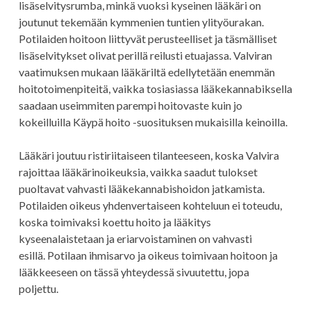
lisäselvitysrumba, minkä vuoksi kyseinen lääkäri on
joutunut tekemään kymmenien tuntien ylityöurakan.
Potilaiden hoitoon liittyvät perusteelliset ja täsmälliset
lisäselvitykset olivat perillä reilusti etuajassa. Valviran
vaatimuksen mukaan lääkäriltä edellytetään enemmän
hoitotoimenpiteitä, vaikka tosiasiassa lääkekannabiksella
saadaan useimmiten parempi hoitovaste kuin jo
kokeilluilla Käypä hoito -suosituksen mukaisilla keinoilla.
Lääkäri joutuu ristiriitaiseen tilanteeseen, koska Valvira
rajoittaa lääkärinoikeuksia, vaikka saadut tulokset
puoltavat vahvasti lääkekannabishoidon jatkamista.
Potilaiden oikeus yhdenvertaiseen kohteluun ei toteudu,
koska toimivaksi koettu hoito ja lääkitys
kyseenalaistetaan ja eriarvoistaminen on vahvasti
esillä. Potilaan ihmisarvo ja oikeus toimivaan hoitoon ja
lääkkeeseen on tässä yhteydessä sivuutettu, jopa
poljettu.