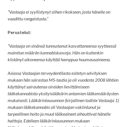
“Vastaaja ei syyllistynyt siihen rikokseen, josta hänelle on
vaadittu rangaistusta.”
Perustelut:
“Vastaaja on sinänsä tunnustanut kasvattaneensa syytteessä
mainitun määrän kannabiskasveja. Hän on kuitenkin
kiistänyt aikoneensa käyttää hamppua huumausaineena.
Asiassa Vastaajan terveydentilasta esitetyn selvityksen
mukaan hän sairastaa MS-tautia ja oli vuodesta 2008 lähtien
käyttänyt sairautensa oireiden lievittämiseen
lääkekannabista yksityislääkärin antamien lääkemääräysten
mukaisesti. Lääkärinlausunnon (kirjallinen todiste Vastaaja 1)
mukaan lääkekannabis oli Vastaajan vakiintunut ja
tarpeellinen hoito ja muut lääkeaineet aiheuttivat hänelle
haittoja. Edelleen lääkärinlausunnon mukaan