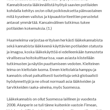
Kannabiksesta lääkinnällistä hyötyä saavien potilaiden
kohdalla kehitys on/on ollut poikkeuksetta päinvastainen
mitä kyseinen valistus ja kipuauktoriteettien perustelut
antavat ymmärtää. Kansainvälinen tutkimus tukee
potilaiden kokemuksia. (1.)
Huumeleima varjostaa erityisen herkästi lääkekannabista
sekä kannabista lääkkeenä käyttävien potilaiden statusta
ja imagoa, koska lääkekäyttöä ei edelleenkään tunnusteta
virallisessa hoitokulttuurissa, vaan asiasta kiistellään
tutkimusten ja näytön puuttumiseen vedoten. Kielteinen
leima on kieltolain luoma. Ennen kieltolakia hamppu ja
kannabis olivat paikallisesti tuotettuja sekä globaalisti
hyödynnettyjä ja ne olivat normaali asia lääkkeiden ja
tarvikkeiden raaka-aineina, myös Suomessa.
Lääkekannabis on ollut Suomessa laillinen jo vuodesta
2008. Alunperin se tuli tänne kuitenkin vastoin Fimean,