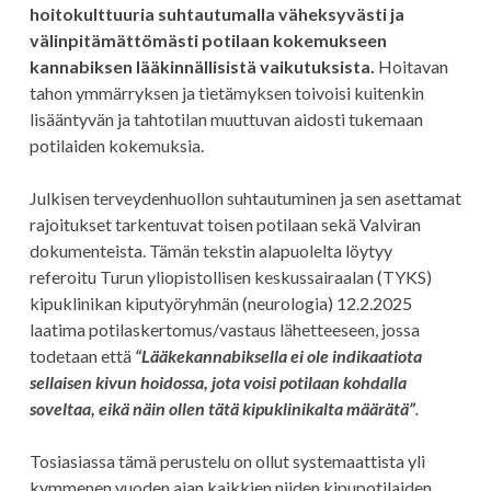
hoitokulttuuria suhtautumalla väheksyvästi ja
välinpitämättömästi potilaan kokemukseen
kannabiksen lääkinnällisistä vaikutuksista.
Hoitavan
tahon ymmärryksen ja tietämyksen toivoisi kuitenkin
lisääntyvän ja tahtotilan muuttuvan aidosti tukemaan
potilaiden kokemuksia.
Julkisen terveydenhuollon suhtautuminen ja sen asettamat
rajoitukset tarkentuvat toisen potilaan sekä Valviran
dokumenteista. Tämän tekstin alapuolelta löytyy
referoitu Turun yliopistollisen keskussairaalan (TYKS)
kipuklinikan kiputyöryhmän (neurologia) 12.2.2025
laatima potilaskertomus/vastaus lähetteeseen, jossa
todetaan että
“Lääkekannabiksella ei ole indikaatiota
sellaisen kivun hoidossa, jota voisi potilaan kohdalla
soveltaa, eikä näin ollen tätä kipuklinikalta määrätä”
.
Tosiasiassa tämä perustelu on ollut systemaattista yli
kymmenen vuoden ajan kaikkien niiden kipupotilaiden