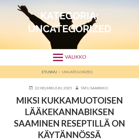
Siirry
sisältöön
KATEGORIA:
UNCATEGORIZED
VALIKKO
MURUPOLKU
ETUSIVU
UNCATEGORIZED
JULKAISTU
KIRJOITTAJA
22 HELMIKUUN, 2025
TATU SAARIKKO
MIKSI KUKKAMUOTOISEN
LÄÄKEKANNABIKSEN
SAAMINEN RESEPTILLÄ ON
KÄYTÄNNÖSSÄ