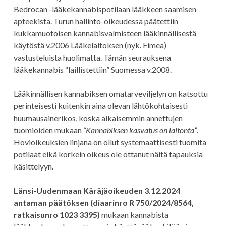
Bedrocan -lääkekannabispotilaan lääkkeen saamisen
apteekista. Turun hallinto-oikeudessa päätettiin
kukkamuotoisen kannabisvalmisteen lääkinnällisestä
käytöstä v.2006 Lääkelaitoksen (nyk. Fimea)
vastusteluista huolimatta. Tämän seurauksena
lääkekannabis “laillistettiin” Suomessa v.2008.
Lääkinnällisen kannabiksen omatarveviljelyn on katsottu
perinteisesti kuitenkin aina olevan lähtökohtaisesti
huumausainerikos, koska aikaisemmin annettujen
tuomioiden mukaan
“Kannabiksen kasvatus on laitonta”
.
Hovioikeuksien linjana on ollut systemaattisesti tuomita
potilaat eikä korkein oikeus ole ottanut näitä tapauksia
käsittelyyn.
Länsi-Uudenmaan Käräjäoikeuden 3.12.2024
antaman päätöksen (diaarinro R 750/2024/8564,
ratkaisunro 1023 3395)
mukaan kannabista