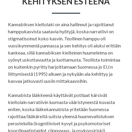
KEHITYKSEN ESTEENÄ
Kannabiksen kieltolaki on aina hallinnut ja rajoittanut
hamppukasvista saatavia hyötyjä, koska narratiivi on
stigmatisoinut koko kasvin. Teollinen hamppu oli
vuosikymmeniä pannassa ja sen kehitys oli aluksi erittäin
kankeaa, sillä kannabiksen kielteinen huumeleima on
syönyt uskottavuutta ja luottamusta. Teollista toimintaa
on kuitenkin pyritty harjoittamaan Suomessa jo EU:n
liittymisestä (1995) alkaen ja nykyään ala kehittyy ja
kasvaa jatkuvasti uusiin mittakaavoihin.
Kannabista lääkkeenä käyttävät potilaat kärsivät
kieltolain narratiivin luomasta vääristyneestä kuvasta
eniten, koska lääkekannabista yritetään Suomessa
rajoittaa/lääkäreitä suitsia yleensä huumevalistuksen
perusteluilla (kognitiiviset kyvyt ja psykomotoriset
koordinaatiotaidot, riippuvuus- ja psykoosiriski).