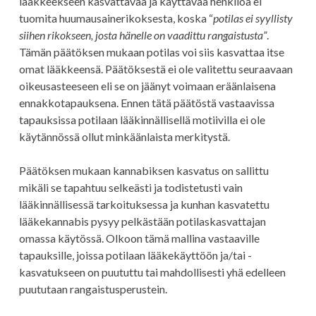
lääkkeekseen kasvattavaa ja käyttävää henkilöä ei
tuomita huumausainerikoksesta, koska “
potilas ei syyllisty
siihen rikokseen, josta hänelle on vaadittu rangaistusta”
.
Tämän päätöksen mukaan potilas voi siis kasvattaa itse
omat lääkkeensä. Päätöksestä ei ole valitettu seuraavaan
oikeusasteeseen eli se on jäänyt voimaan eräänlaisena
ennakkotapauksena. Ennen tätä päätöstä vastaavissa
tapauksissa potilaan lääkinnällisellä motiivilla ei ole
käytännössä ollut minkäänlaista merkitystä.
Päätöksen mukaan kannabiksen kasvatus on sallittu
mikäli se tapahtuu selkeästi ja todistetusti vain
lääkinnällisessä tarkoituksessa ja kunhan kasvatettu
lääkekannabis pysyy pelkästään potilaskasvattajan
omassa käytössä. Olkoon tämä mallina vastaaville
tapauksille, joissa potilaan lääkekäyttöön ja/tai -
kasvatukseen on puututtu tai mahdollisesti yhä edelleen
puututaan rangaistusperustein.