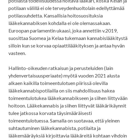
potilasta todellisuudessa hoitava lääkäri, koska Kelan ja
potilaan välillä ei ole terveydenhuoltolain edellyttämää
potilassuhdetta. Kansallisia hoitosuosituksia
lääkekannabiksen kohdalla ei ole olemassakaan.
Euroopan parlamentin ukaasi, joka annettiin v.2019,
suosittaa Suomea ja Kelaa tukemaan kannabislääkitystä
silloin kun se korvaa opiaattilääkityksen ja antaa hyvän
vasteen.
Hallinto-oikeuden ratkaisun ja perusteluiden (lain
yhdenvertaisuusperiaate) myötä vuoden 2021 alusta
alkaen kaikilla toimeentulotuen piirissä olevilla
lääkekannabispotilailla on siis mahdollisuus hakea
toimeentulotukea lääkekannabikseen ja siihen liittyvään
hoitoon. Lääkekannabis ja siihen liittyvät lääkärikäynnit
tulee jatkossa korvata täysimääräisesti
toimeentulotuessa. Samalla on suotavaa, että yleinen
suhtautuminen lääkekannabista, potilaita ja
lääkemääräyksiä kirjoittavia lääkäreitä kohtaan vihdoin