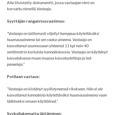
Alla tiivistetty dokumentti, jossa vastaajan nimi on
korvattu nimellä
Vastaaja
.
Syyttäjän rangaistusvaatimus:
“Vastaaja on laittomasti viljellyt hamppua käytettäväksi
huumausaineena tai sen raaka-aineena. Vastaaja on
kasvattanut asunnossaan yhteensä 11 kpl noin 40
senttimetrin korkuista kannabiskasvia. Vastaaja on käyttänyt
kasvatuksessa muun muassa kasvatustelttoja ja led-
paneeleja.”
Potilaan vastaus:
“Vastaaja on kiistänyt syyllistyneensä rikokseen. Hän ei ole
kasvattanut kannabista käytettäväksi huumausaineena vaan
lääkkeeksi omaan käyttöönsä.”
Syyksilukematta jättäminen: