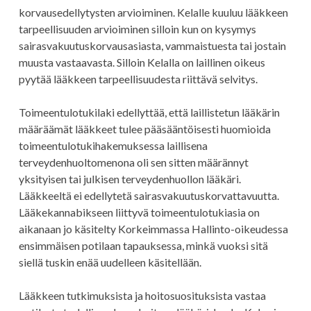
korvausedellytysten arvioiminen. Kelalle kuuluu lääkkeen
tarpeellisuuden arvioiminen silloin kun on kysymys
sairasvakuutuskorvausasiasta, vammaistuesta tai jostain
muusta vastaavasta. Silloin Kelalla on laillinen oikeus
pyytää lääkkeen tarpeellisuudesta riittävä selvitys.
Toimeentulotukilaki edellyttää, että laillistetun lääkärin
määräämät lääkkeet tulee pääsääntöisesti huomioida
toimeentulotukihakemuksessa laillisena
terveydenhuoltomenona oli sen sitten määrännyt
yksityisen tai julkisen terveydenhuollon lääkäri.
Lääkkeeltä ei edellytetä sairasvakuutuskorvattavuutta.
Lääkekannabikseen liittyvä toimeentulotukiasia on
aikanaan jo käsitelty Korkeimmassa Hallinto-oikeudessa
ensimmäisen potilaan tapauksessa, minkä vuoksi sitä
siellä tuskin enää uudelleen käsitellään.
Lääkkeen tutkimuksista ja hoitosuosituksista vastaa