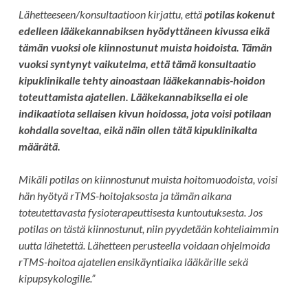
Lähetteeseen/konsultaatioon kirjattu, että
potilas kokenut
edelleen lääkekannabiksen hyödyttäneen kivussa eikä
tämän vuoksi ole kiinnostunut muista hoidoista. Tämän
vuoksi syntynyt vaikutelma, että tämä konsultaatio
kipuklinikalle tehty ainoastaan lääkekannabis-hoidon
toteuttamista ajatellen. Lääkekannabiksella ei ole
indikaatiota sellaisen kivun hoidossa, jota voisi potilaan
kohdalla soveltaa, eikä näin ollen tätä kipuklinikalta
määrätä.
Mikäli potilas on kiinnostunut muista hoitomuodoista, voisi
hän hyötyä rTMS-hoitojaksosta ja tämän aikana
toteutettavasta fysioterapeuttisesta kuntoutuksesta. Jos
potilas on tästä kiinnostunut, niin pyydetään kohteliaimmin
uutta lähetettä. Lähetteen perusteella voidaan ohjelmoida
rTMS-hoitoa ajatellen ensikäyntiaika lääkärille sekä
kipupsykologille.”