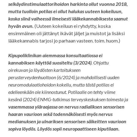
selkäydinstimulaattorihoidon harkinta ollut vuonna 2018,
mutta tuolloin potilas ei ollut halukas uuteen kokeiluun,
koska siinä vaiheessä ilmeisesti lääkekannabiksesta saanut
hyvän avun.
(Uuteen kokeiluun ei ryhdytty, koska
ensimmäinen oli jättänyt ikävät jäljet ja muistot ja lisäksi
lääkekannabis tarjosi jo parhaan vasteen. toim. huom.)
Kipupoliklinikan aiemmassa konsultaatiossa ei
kannabiksen käyttöä suositeltu (3/2024)
. Ohjattu
oirekuvan ja löydösten kartoitukseen
perusterveydenhuoltoon (6/2024) ja mahdollisesti uuden
neuromodulaatiohoidon kokeilu, mutta tästä potilas ei
edelleenkään ole kiinnostunut. Potilaalle on tehty viime
kesänä (2024) ENMG-tutkimus terveyskeskuksen toimesta ja
vasemmassa yläraajassa on nervus radialiksen sensorisen
haaran vaurioon sekä todennäköisesti myös nervus
medianuksen ja ulnariksen sensorisen säikeitten vaurioon
sopiva löydös. Löydös sopii neuropaattiseen kiputilaan.