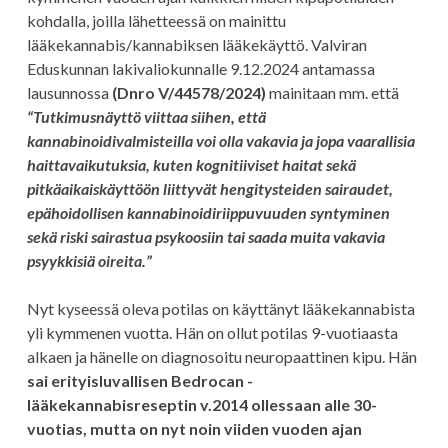
kohdalla, joilla lähetteessä on mainittu
lääkekannabis/kannabiksen lääkekäyttö. Valviran
Eduskunnan lakivaliokunnalle 9.12.2024 antamassa
lausunnossa
(Dnro V/44578/2024)
mainitaan mm. että
“Tutkimusnäyttö viittaa siihen, että
kannabinoidivalmisteilla voi olla vakavia ja jopa vaarallisia
haittavaikutuksia, kuten kognitiiviset haitat sekä
pitkäaikaiskäyttöön liittyvät hengitysteiden sairaudet,
epähoidollisen kannabinoidiriippuvuuden syntyminen
sekä riski sairastua psykoosiin tai saada muita vakavia
psyykkisiä oireita.”
Nyt kyseessä oleva potilas on käyttänyt lääkekannabista
yli kymmenen vuotta. Hän on ollut potilas 9-vuotiaasta
alkaen ja hänelle on diagnosoitu neuropaattinen kipu. Hän
sai erityisluvallisen Bedrocan -
lääkekannabisreseptin v.2014 ollessaan alle 30-
vuotias, mutta on nyt noin viiden vuoden ajan