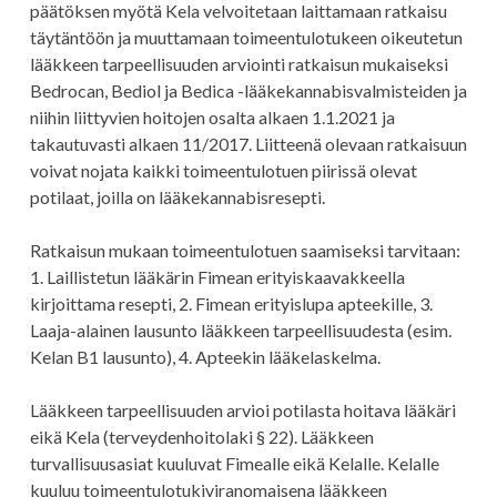
päätöksen myötä Kela velvoitetaan laittamaan ratkaisu
täytäntöön ja muuttamaan toimeentulotukeen oikeutetun
lääkkeen tarpeellisuuden arviointi ratkaisun mukaiseksi
Bedrocan, Bediol ja Bedica -lääkekannabisvalmisteiden ja
niihin liittyvien hoitojen osalta alkaen 1.1.2021 ja
takautuvasti alkaen 11/2017. Liitteenä olevaan ratkaisuun
voivat nojata kaikki toimeentulotuen piirissä olevat
potilaat, joilla on lääkekannabisresepti.
Ratkaisun mukaan toimeentulotuen saamiseksi tarvitaan:
1. Laillistetun lääkärin Fimean erityiskaavakkeella
kirjoittama resepti, 2. Fimean erityislupa apteekille, 3.
Laaja-alainen lausunto lääkkeen tarpeellisuudesta (esim.
Kelan B1 lausunto), 4. Apteekin lääkelaskelma.
Lääkkeen tarpeellisuuden arvioi potilasta hoitava lääkäri
eikä Kela (terveydenhoitolaki § 22). Lääkkeen
turvallisuusasiat kuuluvat Fimealle eikä Kelalle. Kelalle
kuuluu toimeentulotukiviranomaisena lääkkeen