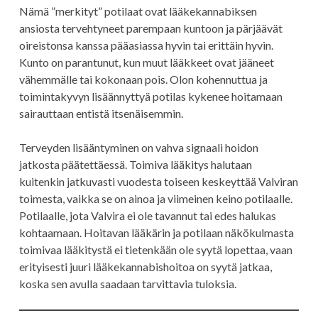
Nämä ”merkityt” potilaat ovat lääkekannabiksen
ansiosta tervehtyneet parempaan kuntoon ja pärjäävät
oireistonsa kanssa pääasiassa hyvin tai erittäin hyvin.
Kunto on parantunut, kun muut lääkkeet ovat jääneet
vähemmälle tai kokonaan pois. Olon kohennuttua ja
toimintakyvyn lisäännyttyä potilas kykenee hoitamaan
sairauttaan entistä itsenäisemmin.
Terveyden lisääntyminen on vahva signaali hoidon
jatkosta päätettäessä. Toimiva lääkitys halutaan
kuitenkin jatkuvasti vuodesta toiseen keskeyttää Valviran
toimesta, vaikka se on ainoa ja viimeinen keino potilaalle.
Potilaalle, jota Valvira ei ole tavannut tai edes halukas
kohtaamaan. Hoitavan lääkärin ja potilaan näkökulmasta
toimivaa lääkitystä ei tietenkään ole syytä lopettaa, vaan
erityisesti juuri lääkekannabishoitoa on syytä jatkaa,
koska sen avulla saadaan tarvittavia tuloksia.