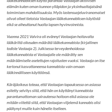
lääkekannabiksen käyttö parantaa Vastaajan aktiivisen
elämän kuten oman kunnon ylläpidon ja yksinhuoltajaisänä
toimimisen mahdollisuuksia. Myös lastensuojeluviranomaiset
olivat olleet tietoisia Vastaajan lääkekannabiksen käytöstä
eikä se aiheuttanut huolta lapsen hyvinvoinnista.
Vuonna 2021 Valvira oli evännyt Vastaajan hoitavalta
lääkäriltä oikeuden määrätä lääkekannabista (kirjallinen
todiste Vastaaja 2). Julkisessa terveydenhoidossa
lääkekannabista ei Vastaajalle ole määrätty sen
määräämiselle asetettujen rajoitusten vuoksi. Vastaaja on itse
kertonut kasvattaneensa kannabista vain omaan
lääkinnälliseen käyttöönsä.
Käräjäoikeus toteaa, että Vastaajan tapauksessa on asiassa
esitetty selvitys siitä, että hän on käyttänyt kannabista
parantumattoman sairautensa hoitoon eikä asiassa ole
mitään viitettä siitä, että Vastaajan viljelemä kannabis olisi
päätynyt muille kuin hänelle itselleen.