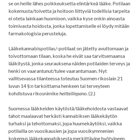
se on heille lähes poikkeuksetta elintärkeä lääke. Potilaan
kokemusta/toivetta ja hoitoon liittyviä todellisia tarpeita
ei oteta lainkaan huomioon, vaikka kyse onkin ainoasta
toimivasta hoidosta, jonka lopettamiselle ei löydy mitään
farmakologisia perusteluja.
Lääkekannabispotilas/-potilaat on jätetty avuttomaan ja
toivottomaan tilaan, koska he eivät saa tarvitsemaansa
lääkitystä, jonka seurauksena näiden potilaiden terveys ja
henki on vaarantunut/tulee vaarantumaan. Nyt
vallitsevassa tilanteessa toteutuu Suomen rikoslain 21
luvun 14 §:n tarkoittama henkeen tai terveyteen
kohdistuva rikosnimike
heitteillepano
. (2.)
Suomessa lääkkeiden käytöstä/lääkehoidosta vastaavat
tahot maalaavat herkästi kannabiksen lääkekäytön
turhaksi ja tehottomaksi, jopa huumekäytöksi, vaikka
potilailla on vuosikausien ja jopa vuosikymmenien
kokemus lääkekannabiksesta merkittävine hyötyineen.