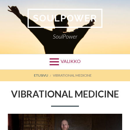
Siirry
sisältöön
SOULPOWER
SoulPower
VALIKKO
MURUPOLKU
ETUSIVU
VIBRATIONAL MEDICINE
VIBRATIONAL MEDICINE