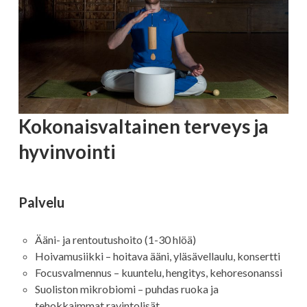
Kokonaisvaltainen terveys ja
hyvinvointi
Palvelu
Ääni- ja rentoutushoito (1-30 hlöä)
Hoivamusiikki – hoitava ääni, yläsävellaulu, konsertti
Focusvalmennus – kuuntelu, hengitys, kehoresonanssi
Suoliston mikrobiomi – puhdas ruoka ja
tehokkaimmat ravintolisät