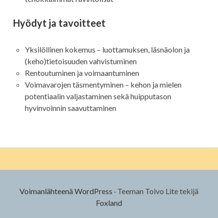
Hyödyt ja tavoitteet
Yksilöllinen kokemus – luottamuksen, läsnäolon ja
(keho)tietoisuuden vahvistuminen
Rentoutuminen ja voimaantuminen
Voimavarojen täsmentyminen – kehon ja mielen
potentiaalin valjastaminen sekä huipputason
hyvinvoinnin saavuttaminen
Voimanlähteenä WordPress
·
Teeman Toivo Lite tekijä
Foxland