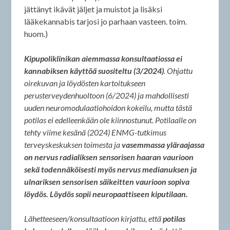
jättänyt ikävät jäljet ja muistot ja lisäksi
lääkekannabis tarjosi jo parhaan vasteen. toim.
huom.)
Kipupoliklinikan aiemmassa konsultaatiossa ei
kannabiksen käyttöä suositeltu (3/2024)
. Ohjattu
oirekuvan ja löydösten kartoitukseen
perusterveydenhuoltoon (6/2024) ja mahdollisesti
uuden neuromodulaatiohoidon kokeilu, mutta tästä
potilas ei edelleenkään ole kiinnostunut. Potilaalle on
tehty viime kesänä (2024) ENMG-tutkimus
terveyskeskuksen toimesta ja
vasemmassa yläraajassa
on nervus radialiksen sensorisen haaran vaurioon
sekä todennäköisesti myös nervus medianuksen ja
ulnariksen sensorisen säikeitten vaurioon sopiva
löydös. Löydös sopii neuropaattiseen kiputilaan.
Lähetteeseen/konsultaatioon kirjattu, että
potilas