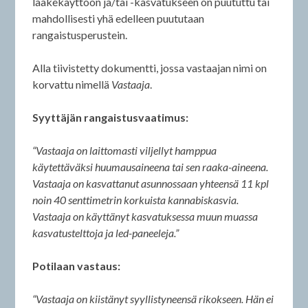
lääkekäyttöön ja/tai -kasvatukseen on puututtu tai
mahdollisesti yhä edelleen puututaan
rangaistusperustein.
Alla tiivistetty dokumentti, jossa vastaajan nimi on
korvattu nimellä
Vastaaja
.
Syyttäjän rangaistusvaatimus:
“Vastaaja on laittomasti viljellyt hamppua
käytettäväksi huumausaineena tai sen raaka-aineena.
Vastaaja on kasvattanut asunnossaan yhteensä 11 kpl
noin 40 senttimetrin korkuista kannabiskasvia.
Vastaaja on käyttänyt kasvatuksessa muun muassa
kasvatustelttoja ja led-paneeleja.”
Potilaan vastaus:
“Vastaaja on kiistänyt syyllistyneensä rikokseen. Hän ei