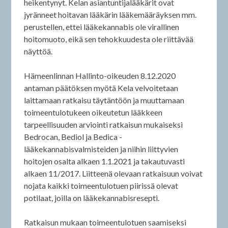
heikentynyt. Kelan asiantuntijalääkärit ovat
jyränneet hoitavan lääkärin lääkemääräyksen mm.
perustellen, ettei lääkekannabis ole virallinen
hoitomuoto, eikä sen tehokkuudesta ole riittävää
näyttöä.
Hämeenlinnan Hallinto-oikeuden 8.12.2020
antaman päätöksen myötä Kela velvoitetaan
laittamaan ratkaisu täytäntöön ja muuttamaan
toimeentulotukeen oikeutetun lääkkeen
tarpeellisuuden arviointi ratkaisun mukaiseksi
Bedrocan, Bediol ja Bedica -
lääkekannabisvalmisteiden ja niihin liittyvien
hoitojen osalta alkaen 1.1.2021 ja takautuvasti
alkaen 11/2017. Liitteenä olevaan ratkaisuun voivat
nojata kaikki toimeentulotuen piirissä olevat
potilaat, joilla on lääkekannabisresepti.
Ratkaisun mukaan toimeentulotuen saamiseksi