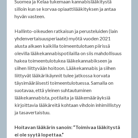
Suomea ja Kelaa tukemaan kannabislääkitystä
silloin kun se korvaa opiaattilääkityksen ja antaa
hyvän vasteen.
Hallinto-oikeuden ratkaisun ja perusteluiden (lain
yhdenvertaisuusperiaate) myötä vuoden 2021
alusta alkaen kaikilla toimeentulotuen piirissä
olevilla lääkekannabispotilailla on siis mahdollisuus
hakea toimeentulotukea lääkekannabikseen ja
siihen liittyvään hoitoon. Lääkekannabis ja siihen
liittyvät lääkärikäynnit tulee jatkossa korvata
täysimääräisesti toimeentulotuessa. Samalla on
suotavaa, että yleinen suhtautuminen
lääkekannabista, potilaita ja lääkemääräyksiä
kirjoittavia lääkäreitä kohtaan vihdoin inhimillistyy
ja tasavertaistuu.
Hoitavan lääkärin sanoin: ”Toimivaa lääkitystä
ei ole syytä lopettaa.”