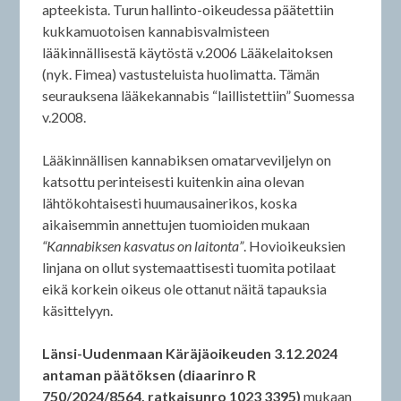
apteekista. Turun hallinto-oikeudessa päätettiin
kukkamuotoisen kannabisvalmisteen
lääkinnällisestä käytöstä v.2006 Lääkelaitoksen
(nyk. Fimea) vastusteluista huolimatta. Tämän
seurauksena lääkekannabis “laillistettiin” Suomessa
v.2008.
Lääkinnällisen kannabiksen omatarveviljelyn on
katsottu perinteisesti kuitenkin aina olevan
lähtökohtaisesti huumausainerikos, koska
aikaisemmin annettujen tuomioiden mukaan
“Kannabiksen kasvatus on laitonta”
. Hovioikeuksien
linjana on ollut systemaattisesti tuomita potilaat
eikä korkein oikeus ole ottanut näitä tapauksia
käsittelyyn.
Länsi-Uudenmaan Käräjäoikeuden 3.12.2024
antaman päätöksen (diaarinro R
750/2024/8564, ratkaisunro 1023 3395)
mukaan