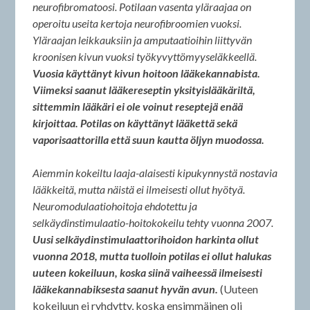
neurofibromatoosi. Potilaan vasenta yläraajaa on
operoitu useita kertoja neurofibroomien vuoksi.
Yläraajan leikkauksiin ja amputaatioihin liittyvän
kroonisen kivun vuoksi työkyvyttömyyseläkkeellä.
Vuosia käyttänyt kivun hoitoon lääkekannabista.
Viimeksi saanut lääkereseptin yksityislääkäriltä,
sittemmin lääkäri ei ole voinut reseptejä enää
kirjoittaa. Potilas on käyttänyt lääkettä sekä
vaporisaattorilla että suun kautta öljyn muodossa.
Aiemmin kokeiltu laaja-alaisesti kipukynnystä nostavia
lääkkeitä, mutta näistä ei ilmeisesti ollut hyötyä.
Neuromodulaatiohoitoja ehdotettu ja
selkäydinstimulaatio-hoitokokeilu tehty vuonna 2007.
Uusi selkäydinstimulaattorihoidon harkinta ollut
vuonna 2018, mutta tuolloin potilas ei ollut halukas
uuteen kokeiluun, koska siinä vaiheessä ilmeisesti
lääkekannabiksesta saanut hyvän avun.
(Uuteen
kokeiluun ei ryhdytty, koska ensimmäinen oli