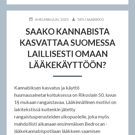
JULKAISTU
KIRJOITTAJA
4 HELMIKUUN, 2025
TATU SAARIKKO
SAAKO KANNABISTA
KASVATTAA SUOMESSA
LAILLISESTI OMAAN
LÄÄKEKÄYTTÖÖN?
Kannabiksen kasvatus ja käyttö
huumausainetarkoituksessa on Rikoslain 50. luvun
1§ mukaan rangaistavaa. Lääkinnällinen motiivi on
lakitekstissä kuitenkin jätetty
rangaistusperusteiden ulkopuolelle, joka myös
mahdollisti aikanaan ensimmäisen Bedrocan -
lääkekannabispotilaan lääkkeen saamisen