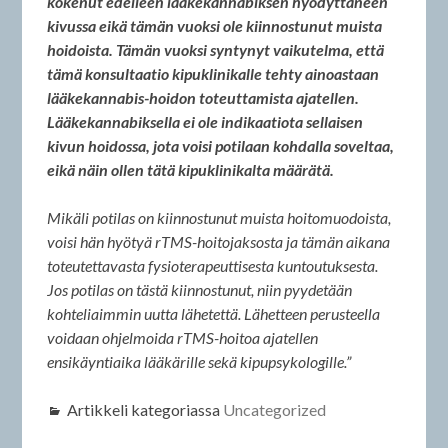
kokenut edelleen lääkekannabiksen hyödyttäneen
kivussa eikä tämän vuoksi ole kiinnostunut muista
hoidoista. Tämän vuoksi syntynyt vaikutelma, että
tämä konsultaatio kipuklinikalle tehty ainoastaan
lääkekannabis-hoidon toteuttamista ajatellen.
Lääkekannabiksella ei ole indikaatiota sellaisen
kivun hoidossa, jota voisi potilaan kohdalla soveltaa,
eikä näin ollen tätä kipuklinikalta määrätä.
Mikäli potilas on kiinnostunut muista hoitomuodoista,
voisi hän hyötyä rTMS-hoitojaksosta ja tämän aikana
toteutettavasta fysioterapeuttisesta kuntoutuksesta.
Jos potilas on tästä kiinnostunut, niin pyydetään
kohteliaimmin uutta lähetettä. Lähetteen perusteella
voidaan ohjelmoida rTMS-hoitoa ajatellen
ensikäyntiaika lääkärille sekä kipupsykologille.”
Artikkeli kategoriassa
Uncategorized