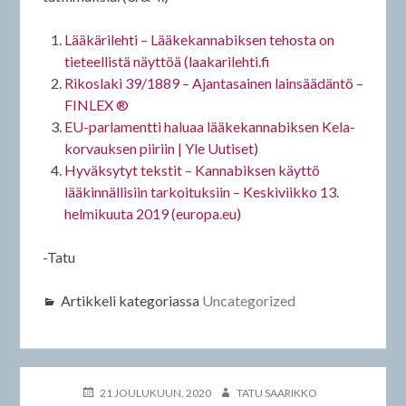
Lääkärilehti – Lääkekannabiksen tehosta on
tieteellistä näyttöä (laakarilehti.fi
Rikoslaki 39/1889 – Ajantasainen lainsäädäntö –
FINLEX ®
EU-parlamentti haluaa lääkekannabiksen Kela-
korvauksen piiriin | Yle Uutiset
)
Hyväksytyt tekstit – Kannabiksen käyttö
lääkinnällisiin tarkoituksiin – Keskiviikko 13.
helmikuuta 2019 (europa.eu)
-Tatu
Artikkeli kategoriassa
Uncategorized
JULKAISTU
KIRJOITTAJA
21 JOULUKUUN, 2020
TATU SAARIKKO