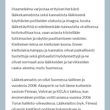
Huumeleima varjostaa erityisen herkästi
lääkekannabista sekä kannabista lääkkeenä
käyttävien potilaiden statusta ja imagoa, koska
lääkekäyttöä ei edelleenkään tunnusteta virallisessa
hoitokulttuurissa, vaan asiasta kiistellään
tutkimusten ja näytön puuttumiseen vedoten.
Kielteinen leima on kieltolain luoma. Ennen
kieltolakia hamppu ja kannabis olivat paikallisesti
tuotettuja sekä globaalisti hyödynnettyjä ja ne
olivat normaali asia lääkkeiden ja tarvikkeiden
raaka-aineina, myös Suomessa.
Lääkekannabis on ollut Suomessa laillinen jo
vuodesta 2008. Alunperin se tuli tänne kuitenkin
vastoin Fimean, Valviran ja KELA:n tahtoa, kun
ensimmäinen potilas voitti asiansa vuonna 2006
Turun hallinto-oikeudessa. Lääkelaitos (nyk. Fimea)
oli ensin kieltänyt potilaan hakemuksen ja