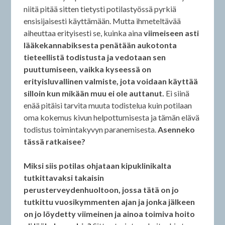
niitä pitää sitten tietysti potilastyössä pyrkiä
ensisijaisesti käyttämään. Mutta ihmeteltävää
aiheuttaa erityisesti se, kuinka aina
viimeiseen asti
lääkekannabiksesta penätään aukotonta
tieteellistä todistusta ja vedotaan sen
puuttumiseen, vaikka kyseessä on
erityisluvallinen valmiste, jota voidaan käyttää
silloin kun mikään muu ei ole auttanut.
Ei siinä
enää pitäisi tarvita muuta todistelua kuin potilaan
oma kokemus kivun helpottumisesta ja tämän elävä
todistus toimintakyvyn paranemisesta.
Asenneko
tässä ratkaisee?
Miksi siis potilas ohjataan kipuklinikalta
tutkittavaksi takaisin
perusterveydenhuoltoon, jossa tätä on jo
tutkittu vuosikymmenten ajan ja jonka jälkeen
on jo löydetty viimeinen ja ainoa toimiva hoito