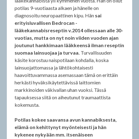
lääkekannabista yli kymmenen vuotta. Hän on ollut
potilas 9-vuotiaasta alkaen ja hänelle on
diagnosoitu neuropaattinen kipu. Hän
sai
erityisluvallisen Bedrocan -
lääkekannabisreseptin v.2014 ollessaan alle 30-
vuotias, mutta on nyt noin viiden vuoden ajan
joutunut hankkimaan lääkkeensä ilman reseptin
suomaa lainsuojaa ja turvaa.
Turvallisuuden
käsite korostuu naispotilaan kohdalla, koska
lainsuojattomassa ja lähtökohtaisesti
haavoittuvammassa asemassaan tämä on erittäin
herkästi hyväksikäytettävissä laittomien
markkinoiden väkivallan uhan vuoksi. Tässä
tapauksessa siitä on aiheutunut traumaattista
kokemusta.
Potilas kokee saavansa avun kannabiksesta,
elämä on kehittynyt myönteisesti ja hän
kykenee nykyään mm. itsenäiseen