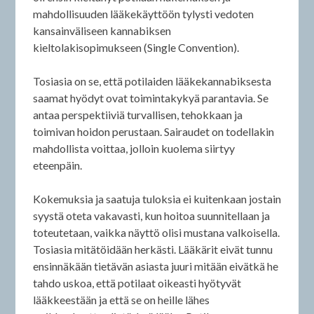
mahdollisuuden lääkekäyttöön tylysti vedoten
kansainväliseen kannabiksen
kieltolakisopimukseen (Single Convention).
Tosiasia on se, että potilaiden lääkekannabiksesta
saamat hyödyt ovat toimintakykyä parantavia. Se
antaa perspektiiviä turvallisen, tehokkaan ja
toimivan hoidon perustaan. Sairaudet on todellakin
mahdollista voittaa, jolloin kuolema siirtyy
eteenpäin.
Kokemuksia ja saatuja tuloksia ei kuitenkaan jostain
syystä oteta vakavasti, kun hoitoa suunnitellaan ja
toteutetaan, vaikka näyttö olisi mustana valkoisella.
Tosiasia mitätöidään herkästi. Lääkärit eivät tunnu
ensinnäkään tietävän asiasta juuri mitään eivätkä he
tahdo uskoa, että potilaat oikeasti hyötyvät
lääkkeestään ja että se on heille lähes