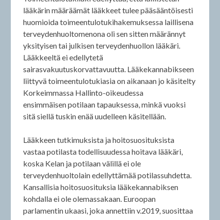
lääkärin määräämät lääkkeet tulee pääsääntöisesti
huomioida toimeentulotukihakemuksessa laillisena
terveydenhuoltomenona oli sen sitten määrännyt
yksityisen tai julkisen terveydenhuollon lääkäri.
Lääkkeeltä ei edellytetä
sairasvakuutuskorvattavuutta. Lääkekannabikseen
liittyvä toimeentulotukiasia on aikanaan jo käsitelty
Korkeimmassa Hallinto-oikeudessa
ensimmäisen potilaan tapauksessa, minkä vuoksi
sitä siellä tuskin enää uudelleen käsitellään.
Lääkkeen tutkimuksista ja hoitosuosituksista
vastaa potilasta todellisuudessa hoitava lääkäri,
koska Kelan ja potilaan välillä ei ole
terveydenhuoltolain edellyttämää potilassuhdetta.
Kansallisia hoitosuosituksia lääkekannabiksen
kohdalla ei ole olemassakaan. Euroopan
parlamentin ukaasi, joka annettiin v.2019, suosittaa