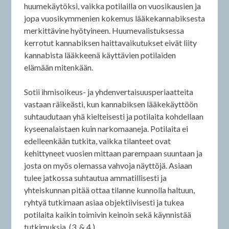
huumekäytöksi, vaikka potilailla on vuosikausien ja
jopa vuosikymmenien kokemus lääkekannabiksesta
merkittävine hyötyineen. Huumevalistuksessa
kerrotut kannabiksen haittavaikutukset eivät liity
kannabista lääkkeenä käyttävien potilaiden
elämään mitenkään.
Sotii ihmisoikeus- ja yhdenvertaisuusperiaatteita
vastaan räikeästi, kun kannabiksen lääkekäyttöön
suhtaudutaan yhä kielteisesti ja potilaita kohdellaan
kyseenalaistaen kuin narkomaaneja. Potilaita ei
edelleenkään tutkita, vaikka tilanteet ovat
kehittyneet vuosien mittaan parempaan suuntaan ja
josta on myös olemassa vahvoja näyttöjä. Asiaan
tulee jatkossa suhtautua ammatillisesti ja
yhteiskunnan pitää ottaa tilanne kunnolla haltuun,
ryhtyä tutkimaan asiaa objektiivisesti ja tukea
potilaita kaikin toimivin keinoin sekä käynnistää
tutkimuksia. (3. & 4.)