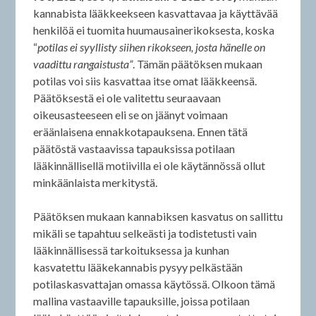
kannabista lääkkeekseen kasvattavaa ja käyttävää
henkilöä ei tuomita huumausainerikoksesta, koska
“
potilas ei syyllisty siihen rikokseen, josta hänelle on
vaadittu rangaistusta”
. Tämän päätöksen mukaan
potilas voi siis kasvattaa itse omat lääkkeensä.
Päätöksestä ei ole valitettu seuraavaan
oikeusasteeseen eli se on jäänyt voimaan
eräänlaisena ennakkotapauksena. Ennen tätä
päätöstä vastaavissa tapauksissa potilaan
lääkinnällisellä motiivilla ei ole käytännössä ollut
minkäänlaista merkitystä.
Päätöksen mukaan kannabiksen kasvatus on sallittu
mikäli se tapahtuu selkeästi ja todistetusti vain
lääkinnällisessä tarkoituksessa ja kunhan
kasvatettu lääkekannabis pysyy pelkästään
potilaskasvattajan omassa käytössä. Olkoon tämä
mallina vastaaville tapauksille, joissa potilaan