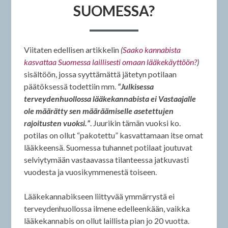
SUOMESSA?
Viitaten edellisen artikkelin
(
Saako kannabista
kasvattaa Suomessa laillisesti omaan lääkekäyttöön?
)
sisältöön, jossa syyttämättä jätetyn potilaan
päätöksessä todettiin mm.
“Julkisessa
terveydenhuollossa lääkekannabista ei Vastaajalle
ole määrätty sen määräämiselle asetettujen
rajoitusten vuoksi.”
. Juurikin tämän vuoksi ko.
potilas on ollut “pakotettu” kasvattamaan itse omat
lääkkeensä. Suomessa tuhannet potilaat joutuvat
selviytymään vastaavassa tilanteessa jatkuvasti
vuodesta ja vuosikymmenestä toiseen.
Lääkekannabikseen liittyvää ymmärrystä ei
terveydenhuollossa ilmene edelleenkään, vaikka
lääkekannabis on ollut laillista pian jo 20 vuotta.