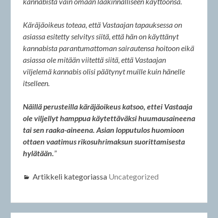
kannabista vain omaan lääkinnälliseen käyttöönsä.
Käräjäoikeus toteaa, että Vastaajan tapauksessa on
asiassa esitetty selvitys siitä, että hän on käyttänyt
kannabista parantumattoman sairautensa hoitoon eikä
asiassa ole mitään viitettä siitä, että Vastaajan
viljelemä kannabis olisi päätynyt muille kuin hänelle
itselleen.
Näillä perusteilla käräjäoikeus katsoo, ettei Vastaaja
ole viljellyt hamppua käytettäväksi huumausaineena
tai sen raaka-aineena. Asian lopputulos huomioon
ottaen vaatimus rikosuhrimaksun suorittamisesta
hylätään.
”
Artikkeli kategoriassa
Uncategorized