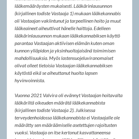
lääkemääräysten mukaisesti. Lääkärinlausunnon
(kirjallinen todiste Vastaaja 1) mukaan lääkekannabis
oli Vastaajan vakiintunut ja tarpeellinen hoito ja muut
lääkeaineet aiheuttivat hänelle haittoja. Edelleen
lääkärinlausunnon mukaan lääkekannabiksen käyttö
parantaa Vastaajan aktiivisen elämän kuten oman
kunnon ylläpidon ja yksinhuoltajaisänä toimimisen
mahdollisuuksia. Myös lastensuojeluviranomaiset
olivat olleet tietoisia Vastaajan lääkekannabiksen
käytöstä eikä se aiheuttanut huolta lapsen
hyvinvoinnista.
Vuonna 2021 Valvira oli evännyt Vastaajan hoitavalta
lääkäriltä oikeuden määrätä lääkekannabista
(kirjallinen todiste Vastaaja 2). Julkisessa
terveydenhoidossa lääkekannabista ei Vastaajalle ole
määrätty sen määräämiselle asetettujen rajoitusten
vuoksi. Vastaaja on itse kertonut kasvattaneensa