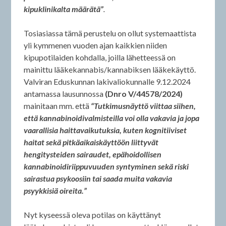
kipuklinikalta määrätä”
.
Tosiasiassa tämä perustelu on ollut systemaattista
yli kymmenen vuoden ajan kaikkien niiden
kipupotilaiden kohdalla, joilla lähetteessä on
mainittu lääkekannabis/kannabiksen lääkekäyttö.
Valviran Eduskunnan lakivaliokunnalle 9.12.2024
antamassa lausunnossa
(Dnro V/44578/2024)
mainitaan mm. että
“Tutkimusnäyttö viittaa siihen,
että kannabinoidivalmisteilla voi olla vakavia ja jopa
vaarallisia haittavaikutuksia, kuten kognitiiviset
haitat sekä pitkäaikaiskäyttöön liittyvät
hengitysteiden sairaudet, epähoidollisen
kannabinoidiriippuvuuden syntyminen sekä riski
sairastua psykoosiin tai saada muita vakavia
psyykkisiä oireita.”
Nyt kyseessä oleva potilas on käyttänyt