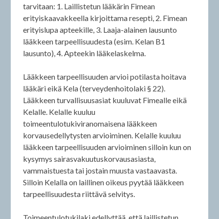
tarvitaan: 1. Laillistetun lääkärin Fimean
erityiskaavakkeella kirjoittama resepti, 2. Fimean
erityislupa apteekille, 3. Laaja-alainen lausunto
lääkkeen tarpeellisuudesta (esim. Kelan B1
lausunto), 4. Apteekin lääkelaskelma.
Lääkkeen tarpeellisuuden arvioi potilasta hoitava
lääkäri eikä Kela (terveydenhoitolaki § 22).
Lääkkeen turvallisuusasiat kuuluvat Fimealle eikä
Kelalle. Kelalle kuuluu
toimeentulotukiviranomaisena lääkkeen
korvausedellytysten arvioiminen. Kelalle kuuluu
lääkkeen tarpeellisuuden arvioiminen silloin kun on
kysymys sairasvakuutuskorvausasiasta,
vammaistuesta tai jostain muusta vastaavasta.
Silloin Kelalla on laillinen oikeus pyytää lääkkeen
tarpeellisuudesta riittävä selvitys.
Toimeentulotukilaki edellyttää, että laillistetun