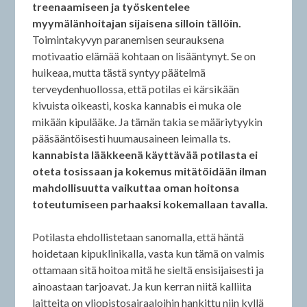
treenaamiseen ja työskentelee
myymälänhoitajan sijaisena silloin tällöin.
Toimintakyvyn paranemisen seurauksena
motivaatio elämää kohtaan on lisääntynyt. Se on
huikeaa, mutta tästä syntyy päätelmä
terveydenhuollossa, että potilas ei kärsikään
kivuista oikeasti, koska kannabis ei muka ole
mikään kipulääke. Ja tämän takia se määriytyykin
pääsääntöisesti huumausaineen leimalla ts.
kannabista lääkkeenä käyttävää potilasta ei
oteta tosissaan ja kokemus mitätöidään ilman
mahdollisuutta vaikuttaa oman hoitonsa
toteutumiseen parhaaksi kokemallaan tavalla.
Potilasta ehdollistetaan sanomalla, että häntä
hoidetaan kipuklinikalla, vasta kun tämä on valmis
ottamaan sitä hoitoa mitä he sieltä ensisijaisesti ja
ainoastaan tarjoavat. Ja kun kerran niitä kalliita
laitteita on yliopistosairaaloihin hankittu niin kyllä