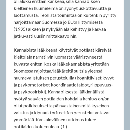
oli aluksi erittäin kankeaa, sillä kannabiksen
kielteinen huumeleima on syönyt uskottavuutta ja
luottamusta. Teollista toimintaa on kuitenkin pyritty
harjoittamaan Suomessa jo EU:n liittymisestä
(1995) alkaen ja nykyään ala kehittyy ja kasvaa
jatkuvasti uusiin mittakaavoihin.
Kannabista lääkkeenä käyttävät potilaat kärsivät
kieltolain narratiivin luomasta vääristyneestä
kuvasta eniten, koska lääkekannabista yritetään
Suomessa rajoittaa/lääkäreitä suitsia yleensä
huumevalistuksen perusteluilla (kognitiiviset kyvyt
ja psykomotoriset koordinaatiotaidot, riippuvuus-
ja psykoosiriski). Kannabiksesta lääkinnällistä
hyötyä saavien potilaiden kohdalla kehitys on/on
ollut poikkeuksetta päinvastainen mitä kyseinen
valistus ja kipuauktoriteettien perustelut antavat
ymmärtää. Kansainvälinen tutkimus tukee
potilaiden kokemuksia. (1.)