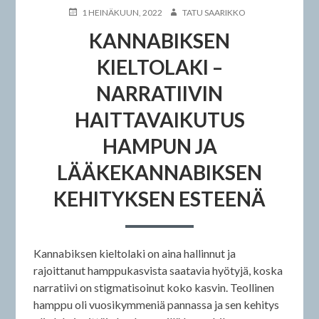
JULKAISTU
KIRJOITTAJA
1 HEINÄKUUN, 2022
TATU SAARIKKO
KANNABIKSEN
KIELTOLAKI –
NARRATIIVIN
HAITTAVAIKUTUS
HAMPUN JA
LÄÄKEKANNABIKSEN
KEHITYKSEN ESTEENÄ
Kannabiksen kieltolaki on aina hallinnut ja
rajoittanut hamppukasvista saatavia hyötyjä, koska
narratiivi on stigmatisoinut koko kasvin. Teollinen
hamppu oli vuosikymmeniä pannassa ja sen kehitys