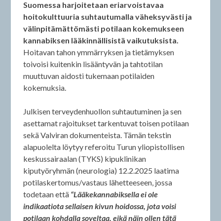
Suomessa harjoitetaan eriarvoistavaa
hoitokulttuuria suhtautumalla väheksyvästi ja
välinpitämättömästi potilaan kokemukseen
kannabiksen lääkinnällisistä vaikutuksista.
Hoitavan tahon ymmärryksen ja tietämyksen
toivoisi kuitenkin lisääntyvän ja tahtotilan
muuttuvan aidosti tukemaan potilaiden
kokemuksia.
Julkisen terveydenhuollon suhtautuminen ja sen
asettamat rajoitukset tarkentuvat toisen potilaan
sekä Valviran dokumenteista. Tämän tekstin
alapuolelta löytyy referoitu Turun yliopistollisen
keskussairaalan (TYKS) kipuklinikan
kiputyöryhmän (neurologia) 12.2.2025 laatima
potilaskertomus/vastaus lähetteeseen, jossa
todetaan että
“Lääkekannabiksella ei ole
indikaatiota sellaisen kivun hoidossa, jota voisi
potilaan kohdalla soveltaa, eikä näin ollen tätä