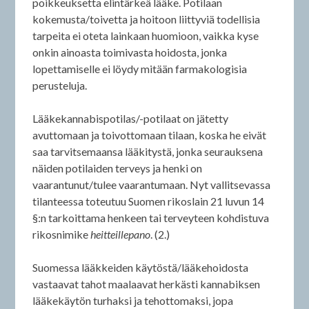
poikkeuksetta elintärkeä lääke. Potilaan
kokemusta/toivetta ja hoitoon liittyviä todellisia
tarpeita ei oteta lainkaan huomioon, vaikka kyse
onkin ainoasta toimivasta hoidosta, jonka
lopettamiselle ei löydy mitään farmakologisia
perusteluja.
Lääkekannabispotilas/-potilaat on jätetty
avuttomaan ja toivottomaan tilaan, koska he eivät
saa tarvitsemaansa lääkitystä, jonka seurauksena
näiden potilaiden terveys ja henki on
vaarantunut/tulee vaarantumaan. Nyt vallitsevassa
tilanteessa toteutuu Suomen rikoslain 21 luvun 14
§:n tarkoittama henkeen tai terveyteen kohdistuva
rikosnimike
heitteillepano
. (2.)
Suomessa lääkkeiden käytöstä/lääkehoidosta
vastaavat tahot maalaavat herkästi kannabiksen
lääkekäytön turhaksi ja tehottomaksi, jopa