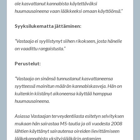
ole kasvattanut kannabista käytettäväksi
huumausaineena vaan lääkkeeksi omaan käyttöönsä.”
Syyksilukematta jättäminen:
“Vastaaja ei syyllistynyt siihen rikokseen, josta hänelle
on vaadittu rangaistusta.”
Perustelut:
“Vastaaja on sinänsä tunnustanut kasvattaneensa
syytteessä mainitun määrän kannabiskasveja. Hän on
kuitenkin kiistänyt aikoneensa käyttää hamppua
huumausaineena.
Asiassa Vastaajan terveydentilasta esitetyn selvityksen
mukaan hän sairastaa MS-tautia ja oli vuodesta 2008
lähtien käyttänyt sairautensa oireiden lievittämiseen
lääkekannabista yksityislääkärin antamien