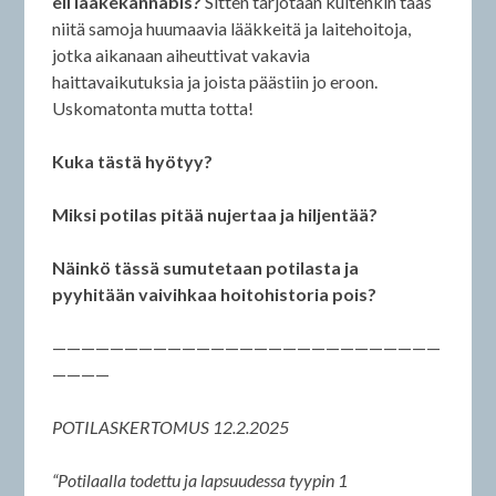
eli lääkekannabis?
Sitten tarjotaan kuitenkin taas
niitä samoja huumaavia lääkkeitä ja laitehoitoja,
jotka aikanaan aiheuttivat vakavia
haittavaikutuksia ja joista päästiin jo eroon.
Uskomatonta mutta totta!
Kuka tästä hyötyy?
Miksi potilas pitää nujertaa ja hiljentää?
Näinkö tässä sumutetaan potilasta ja
pyyhitään vaivihkaa hoitohistoria pois?
———————————————————————————
————
POTILASKERTOMUS 12.2.2025
“Potilaalla todettu ja lapsuudessa tyypin 1