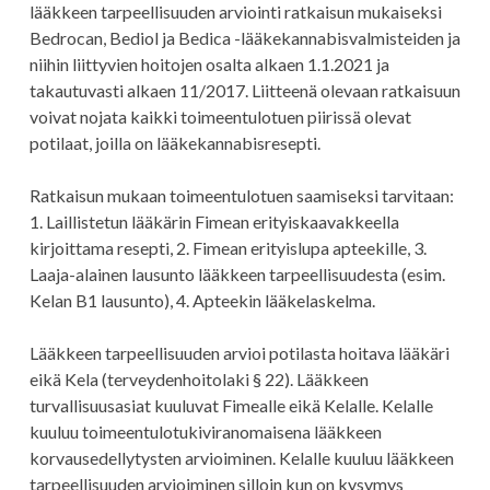
lääkkeen tarpeellisuuden arviointi ratkaisun mukaiseksi
Bedrocan, Bediol ja Bedica -lääkekannabisvalmisteiden ja
niihin liittyvien hoitojen osalta alkaen 1.1.2021 ja
takautuvasti alkaen 11/2017. Liitteenä olevaan ratkaisuun
voivat nojata kaikki toimeentulotuen piirissä olevat
potilaat, joilla on lääkekannabisresepti.
Ratkaisun mukaan toimeentulotuen saamiseksi tarvitaan:
1. Laillistetun lääkärin Fimean erityiskaavakkeella
kirjoittama resepti, 2. Fimean erityislupa apteekille, 3.
Laaja-alainen lausunto lääkkeen tarpeellisuudesta (esim.
Kelan B1 lausunto), 4. Apteekin lääkelaskelma.
Lääkkeen tarpeellisuuden arvioi potilasta hoitava lääkäri
eikä Kela (terveydenhoitolaki § 22). Lääkkeen
turvallisuusasiat kuuluvat Fimealle eikä Kelalle. Kelalle
kuuluu toimeentulotukiviranomaisena lääkkeen
korvausedellytysten arvioiminen. Kelalle kuuluu lääkkeen
tarpeellisuuden arvioiminen silloin kun on kysymys