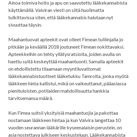
Ainoa toimiva hoito ja apu on saavutettu lääkekannabista
käyttämällä. Valviran viesti on siitä huolimatta
tulkittavissa siten, että lääkekannabis halutaan nyt
sivuuttaa täysin.
Maahantuovat apteekit ovat olleet Fimean tulilinjalla jo
pitkään ja keväällä 2018 joutuneet Fimean nokittavaksi.
Apteekkeihin on tehty yllätysratsioita, joiden avulla on
haettu syitä keskeyttää maahantuonti. Samalla apteekit
on ehdollistettu tilaamaan myyntiluvattomat
lääkekannabistuotteet lääketukku Tamrolta, jonka myötä
lääkkeen hinta kallistui, mikä on vaikeuttanut, pääasiassa
pienituloisten, potilaiden mahdollisuutta hankkia
tarvitsemansa määrä.
Kun Fimea suitsii yksityisiä maahantuojia ja pakottaa
nostamaan lääkkeen hintaa ja kun Valvira langettaa 10
vuoden seurannan lääkärille kyseenalaisin perustein, on
asia nostettava julkiseen keskusteluun. Lääkekannabista