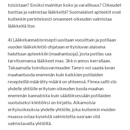
toisistaan? Ensiksi mainitun koko ja varallisuus? Oikeudet
tuottaa ja valmistaa lääkkeitä? Suomalaiset apteekit ovat
kuitenkin perinteisesti omanneet oikeuden valmistaa
lääkkeitä itse.
4) Lääkekannabisresepti uusitaan vuosittain ja potilaan
vuoden lääkekiintiö ohjataan erityisluvan alaisena
haluttuun apteekkiin (maahantuoja), josta potilas saa
tarvitsemansa lääkkeet max. 3kk:n annos kerrallaan.
Takaamalla toimitusvarmuuden Tamro voi saada luvan
maahantuoda enemmän kuin kaikkien potilaiden
resepteillä määrätty määrä on yhteensä. Fimea sallii siis
yhdelle yhtiölle erityisen oikeuden tuoda maahan
enemmän kannabista kuin säädöksessään potilaiden
vuotuiseksi kiintiöksi on kirjattu. Aikamoisia
erityisoikeuksia yhdelle yhtiölle, joka kuitenkin muiden
muassa ostaa kyseistä valmistetta suoraan sitä
valmistavalta yhtiöltä.