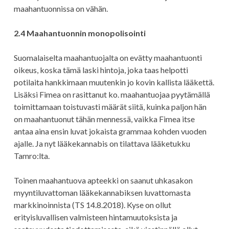
maahantuonnissa on vähän.
2.4 Maahantuonnin monopolisointi
Suomalaiselta maahantuojalta on evätty maahantuonti
oikeus, koska tämä laski hintoja, joka taas helpotti
potilaita hankkimaan muutenkin jo kovin kallista lääkettä.
Lisäksi Fimea on rasittanut ko. maahantuojaa pyytämällä
toimittamaan toistuvasti määrät siitä, kuinka paljon hän
on maahantuonut tähän mennessä, vaikka Fimea itse
antaa aina ensin luvat jokaista grammaa kohden vuoden
ajalle. Ja nyt lääkekannabis on tilattava lääketukku
Tamro:lta.
Toinen maahantuova apteekki on saanut uhkasakon
myyntiluvattoman lääkekannabiksen luvattomasta
markkinoinnista (TS 14.8.2018). Kyse on ollut
erityisluvallisen valmisteen hintamuutoksista ja