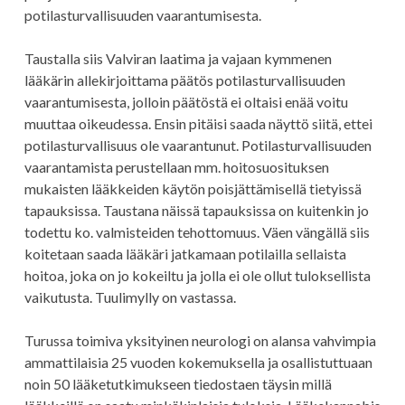
potilasturvallisuuden vaarantumisesta.
Taustalla siis Valviran laatima ja vajaan kymmenen
lääkärin allekirjoittama päätös potilasturvallisuuden
vaarantumisesta, jolloin päätöstä ei oltaisi enää voitu
muuttaa oikeudessa. Ensin pitäisi saada näyttö siitä, ettei
potilasturvallisuus ole vaarantunut. Potilasturvallisuuden
vaarantamista perustellaan mm. hoitosuosituksen
mukaisten lääkkeiden käytön poisjättämisellä tietyissä
tapauksissa. Taustana näissä tapauksissa on kuitenkin jo
todettu ko. valmisteiden tehottomuus. Väen vängällä siis
koitetaan saada lääkäri jatkamaan potilailla sellaista
hoitoa, joka on jo kokeiltu ja jolla ei ole ollut tuloksellista
vaikutusta. Tuulimylly on vastassa.
Turussa toimiva yksityinen neurologi on alansa vahvimpia
ammattilaisia 25 vuoden kokemuksella ja osallistuttuaan
noin 50 lääketutkimukseen tiedostaen täysin millä