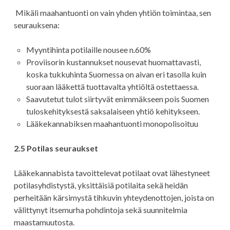
Mikäli maahantuonti on vain yhden yhtiön toimintaa, sen
seurauksena:
Myyntihinta potilaille nousee n.60%
Proviisorin kustannukset nousevat huomattavasti,
koska tukkuhinta Suomessa on aivan eri tasolla kuin
suoraan lääkettä tuottavalta yhtiöltä ostettaessa.
Saavutetut tulot siirtyvät enimmäkseen pois Suomen
tuloskehityksestä saksalaiseen yhtiö kehitykseen.
Lääkekannabiksen maahantuonti monopolisoituu
2.5 Potilas seuraukset
Lääkekannabista tavoittelevat potilaat ovat lähestyneet
potilasyhdistystä, yksittäisiä potilaita sekä heidän
perheitään kärsimystä tihkuvin yhteydenottojen, joista on
välittynyt itsemurha pohdintoja sekä suunnitelmia
maastamuutosta.