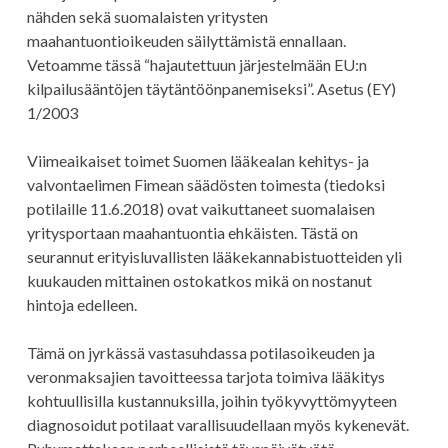
nähden sekä suomalaisten yritysten
maahantuontioikeuden säilyttämistä ennallaan.
Vetoamme tässä “hajautettuun järjestelmään EU:n
kilpailusääntöjen täytäntöönpanemiseksi”. Asetus (EY)
1/2003
Viimeaikaiset toimet Suomen lääkealan kehitys- ja
valvontaelimen Fimean säädösten toimesta (tiedoksi
potilaille 11.6.2018) ovat vaikuttaneet suomalaisen
yritysportaan maahantuontia ehkäisten. Tästä on
seurannut erityisluvallisten lääkekannabistuotteiden yli
kuukauden mittainen ostokatkos mikä on nostanut
hintoja edelleen.
Tämä on jyrkässä vastasuhdassa potilasoikeuden ja
veronmaksajien tavoitteessa tarjota toimiva lääkitys
kohtuullisilla kustannuksilla, joihin työkyvyttömyyteen
diagnosoidut potilaat varallisuudellaan myös kykenevät.