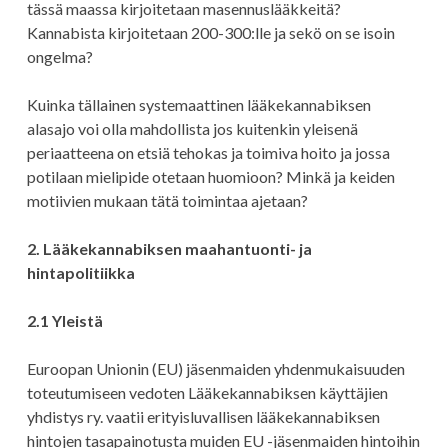
tässä maassa kirjoitetaan masennuslääkkeitä?
Kannabista kirjoitetaan 200-300:lle ja sekö on se isoin
ongelma?
Kuinka tällainen systemaattinen lääkekannabiksen
alasajo voi olla mahdollista jos kuitenkin yleisenä
periaatteena on etsiä tehokas ja toimiva hoito ja jossa
potilaan mielipide otetaan huomioon? Minkä ja keiden
motiivien mukaan tätä toimintaa ajetaan?
2. Lääkekannabiksen maahantuonti- ja
hintapolitiikka
2.1 Yleistä
Euroopan Unionin (EU) jäsenmaiden yhdenmukaisuuden
toteutumiseen vedoten Lääkekannabiksen käyttäjien
yhdistys ry. vaatii erityisluvallisen lääkekannabiksen
hintojen tasapainotusta muiden EU -jäsenmaiden hintoihin