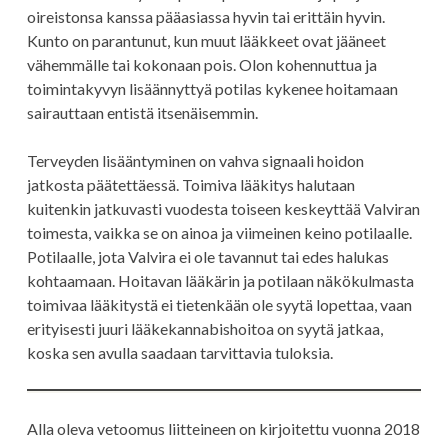
oireistonsa kanssa pääasiassa hyvin tai erittäin hyvin.
Kunto on parantunut, kun muut lääkkeet ovat jääneet
vähemmälle tai kokonaan pois. Olon kohennuttua ja
toimintakyvyn lisäännyttyä potilas kykenee hoitamaan
sairauttaan entistä itsenäisemmin.
Terveyden lisääntyminen on vahva signaali hoidon
jatkosta päätettäessä. Toimiva lääkitys halutaan
kuitenkin jatkuvasti vuodesta toiseen keskeyttää Valviran
toimesta, vaikka se on ainoa ja viimeinen keino potilaalle.
Potilaalle, jota Valvira ei ole tavannut tai edes halukas
kohtaamaan. Hoitavan lääkärin ja potilaan näkökulmasta
toimivaa lääkitystä ei tietenkään ole syytä lopettaa, vaan
erityisesti juuri lääkekannabishoitoa on syytä jatkaa,
koska sen avulla saadaan tarvittavia tuloksia.
Alla oleva vetoomus liitteineen on kirjoitettu vuonna 2018