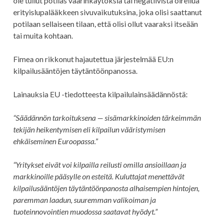
ole tullut potilas väärinkäytöksiä tai negatiivista oireilua
erityislupalääkkeen sivuvaikutuksina, joka olisi saattanut
potilaan sellaiseen tilaan, että olisi ollut vaaraksi itseään
tai muita kohtaan.
Fimea on rikkonut hajautettua järjestelmää EU:n
kilpailusääntöjen täytäntöönpanossa.
Lainauksia EU -tiedotteesta kilpailulainsäädännöstä:
“Säädännön tarkoituksena — sisämarkkinoiden tärkeimmän
tekijän heikentymisen eli kilpailun vääristymisen
ehkäiseminen Euroopassa.”
“Yritykset eivät voi kilpailla reilusti omilla ansioillaan ja
markkinoille pääsylle on esteitä. Kuluttajat menettävät
kilpailusääntöjen täytäntöönpanosta alhaisempien hintojen,
paremman laadun, suuremman valikoiman ja
tuoteinnovointien muodossa saatavat hyödyt.”