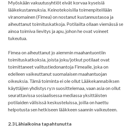
Myöskään vakuutusyhtiöt eivät korvaa kyseisiä
lääkekustannuksia. Keinotekoisilla toimenpiteillään
viranomainen (Fimea) on nostanut kustannustasoa ja
aiheuttanut toimituskatkoja. Potilailta ollaan viemässä se
ainoa toimiva lievitys ja apu, johon he ovat voineet
tukeutua.
Fimea on aiheuttanut jo aiemmin maahantuontiin
toimituskatkoksia, joista joku/jotkut potilaat ovat
toimittaneet valitustiedonantoja Fimealle, joka on
edelleen vaikeuttanut suomalaisen maahantuojan
oikeuksia. Tämä toiminta ei ole ollut Lääkekannabiksen
käyttäjien yhdistys ry:n suosittelemaa, vaan asia on ollut
seurattavissa sosiaalisessa mediassa yksittäisten
potilaiden välisissä keskusteluissa, joilla on haettu
helpotusta sen hetkiseen lääkkeen saannin vaikeuteen.
2.3 Lähiaikoina tapahtunutta