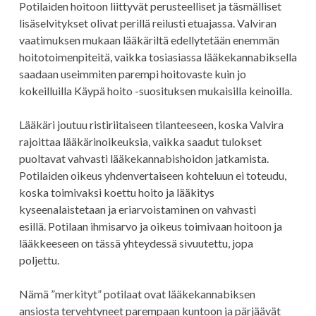
Potilaiden hoitoon liittyvät perusteelliset ja täsmälliset
lisäselvitykset olivat perillä reilusti etuajassa. Valviran
vaatimuksen mukaan lääkäriltä edellytetään enemmän
hoitotoimenpiteitä, vaikka tosiasiassa lääkekannabiksella
saadaan useimmiten parempi hoitovaste kuin jo
kokeilluilla Käypä hoito -suosituksen mukaisilla keinoilla.
Lääkäri joutuu ristiriitaiseen tilanteeseen, koska Valvira
rajoittaa lääkärinoikeuksia, vaikka saadut tulokset
puoltavat vahvasti lääkekannabishoidon jatkamista.
Potilaiden oikeus yhdenvertaiseen kohteluun ei toteudu,
koska toimivaksi koettu hoito ja lääkitys
kyseenalaistetaan ja eriarvoistaminen on vahvasti
esillä. Potilaan ihmisarvo ja oikeus toimivaan hoitoon ja
lääkkeeseen on tässä yhteydessä sivuutettu, jopa
poljettu.
Nämä ”merkityt” potilaat ovat lääkekannabiksen
ansiosta tervehtyneet parempaan kuntoon ja pärjäävät