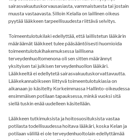
sairasvakuutuskorvausasiasta, vammaistuesta tai jostain
muusta vastaavasta. Silloin Kelalla on laillinen oikeus
pyytää lääkkeen tarpeellisuudesta riittävä selvitys.
Toimeentulotukilaki edellyttää, että laillistetun lääkärin
määräämät lääkkeet tulee pääsääntöisesti huomioida
toimeentulotukihakemuksessa laillisena
terveydenhuoltomenona oli sen sitten määrännyt
yksityisen tai julkisen terveydenhuollon lääkäri.
Lääkkeeltä ei edellytetä sairasvakuutuskorvattavuutta.
Lääkekannabikseen liittyvä toimeentulotukiasia on
aikanaan jo käsitelty Korkeimmassa Hallinto-oikeudessa
ensimmäisen potilaan tapauksessa, minkä vuoksi sitä
siellä tuskin enää uudelleen käsitellään.
Lääkkeen tutkimuksista ja hoitosuosituksista vastaa
potilasta todellisuudessa hoitava lääkäri, koska Kelan ja
potilaan välillä ei ole terveydenhuoltolain edellyttämää