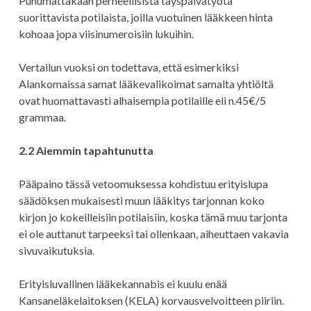
Puhumattakaan perheellisistä täyspäivätyötä
suorittavista potilaista, joilla vuotuinen lääkkeen hinta
kohoaa jopa viisinumeroisiin lukuihin.
Vertailun vuoksi on todettava, että esimerkiksi
Alankomaissa samat lääkevalikoimat samalta yhtiöltä
ovat huomattavasti alhaisempia potilaille eli n.45€/5
grammaa.
2.2 Aiemmin tapahtunutta
Pääpaino tässä vetoomuksessa kohdistuu erityislupa
säädöksen mukaisesti muun lääkitys tarjonnan koko
kirjon jo kokeilleisiin potilaisiin, koska tämä muu tarjonta
ei ole auttanut tarpeeksi tai ollenkaan, aiheuttaen vakavia
sivuvaikutuksia.
Erityisluvallinen lääkekannabis ei kuulu enää
Kansaneläkelaitoksen (KELA) korvausvelvoitteen piiriin.