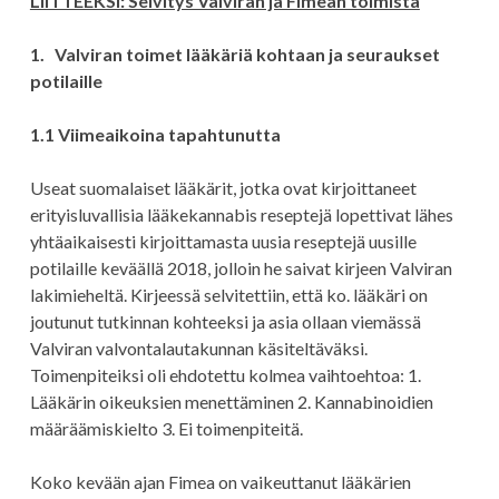
LIITTEEKSI: Selvitys Valviran ja Fimean toimista
1.
Valviran toimet lääkäriä kohtaan ja seuraukset
potilaille
1.1 Viimeaikoina tapahtunutta
Useat suomalaiset lääkärit, jotka ovat kirjoittaneet
erityisluvallisia lääkekannabis reseptejä lopettivat lähes
yhtäaikaisesti kirjoittamasta uusia reseptejä uusille
potilaille keväällä 2018, jolloin he saivat kirjeen Valviran
lakimieheltä. Kirjeessä selvitettiin, että ko. lääkäri on
joutunut tutkinnan kohteeksi ja asia ollaan viemässä
Valviran valvontalautakunnan käsiteltäväksi.
Toimenpiteiksi oli ehdotettu kolmea vaihtoehtoa: 1.
Lääkärin oikeuksien menettäminen 2. Kannabinoidien
määräämiskielto 3. Ei toimenpiteitä.
Koko kevään ajan Fimea on vaikeuttanut lääkärien