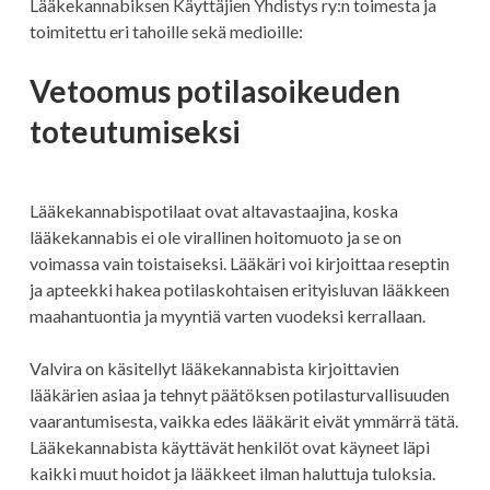
Lääkekannabiksen Käyttäjien Yhdistys ry:n toimesta ja
toimitettu eri tahoille sekä medioille:
Vetoomus potilasoikeuden
toteutumiseksi
Lääkekannabispotilaat ovat altavastaajina, koska
lääkekannabis ei ole virallinen hoitomuoto ja se on
voimassa vain toistaiseksi. Lääkäri voi kirjoittaa reseptin
ja apteekki hakea potilaskohtaisen erityisluvan lääkkeen
maahantuontia ja myyntiä varten vuodeksi kerrallaan.
Valvira on käsitellyt lääkekannabista kirjoittavien
lääkärien asiaa ja tehnyt päätöksen potilasturvallisuuden
vaarantumisesta, vaikka edes lääkärit eivät ymmärrä tätä.
Lääkekannabista käyttävät henkilöt ovat käyneet läpi
kaikki muut hoidot ja lääkkeet ilman haluttuja tuloksia.