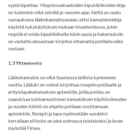
syytä lopettaa. Yliopistosairaaloiden kipuklinikoiden linja
on kuitenkin ollut selvillä jo vuosien ajan. Sieltä on saatu
vastauksena lääkekannabisasiaan, ettei kannabinoideja
käytetä nykykäsityksen mukaan kivunhoidossa, joten
resptiä ei voida kipuklinikalta käsin uusia ja hakemuksiin
on vastattu ainoastaan kirjeitse ottamatta potilaita edes
vastaan.
1.3 Yhteenveto
Lääkekannabis on ollut Suomessa laillista kymmenen
vuotta. Lääkäri on voinut kirjoittaa reseptin potilaalle ja
erityislupahakemuksen apteekille, joilla potilas on
saanut/saa kukkamuotoisen kannabiksen käyttöoikeuden
ja vuoden kiintiö on ohjattu potilaan osoittamaan
apteekkiin. Resepti ja lupa myönnetään vuodeksi
kerrallaan eli hoito on aina voimassa toistaiseksi ja luvan
myöntää Fimea.