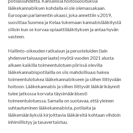
potilassuhdetta. Kansallisia hoitosuosituksia
lääkekannabiksen kohdalla ei ole olemassakaan.
Euroopan parlamentin ukaasi, joka annettiin v.2019,
suosittaa Suomea ja Kelaa tukemaan kannabislääkitystä
silloin kun se korvaa opiaattilääkityksen ja antaa hyvän
vasteen.
Hallinto-oikeuden ratkaisun ja perusteluiden (lain
yhdenvertaisuusperiaate) myötä vuoden 2021 alusta
alkaen kaikilla toimeentulotuen piirissä olevilla
lääkekannabispotilailla on siis mahdollisuus hakea
toimeentulotukea lääkekannabikseen ja siihen liittyvään
hoitoon. Lääkekannabis ja siihen liittyvät lääkärikäynnit
tulee jatkossa korvata täysimääräisesti
toimeentulotuessa. Samalla on suotavaa, että yleinen
suhtautuminen lääkekannabista, potilaita ja
lääkemääräyksiä kirjoittavia lääkäreitä kohtaan vihdoin
inhimillistyy ja tasavertaistuu.