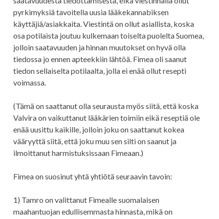
saatavuudesta tiedottamisesta, eikä viestinnällä ollut
pyrkimyksiä tavoitella uusia lääkekannabiksen
käyttäjiä/asiakkaita. Viestintä on ollut asiallista, koska
osa potilaista joutuu kulkemaan toiselta puolelta Suomea,
jolloin saatavuuden ja hinnan muutokset on hyvä olla
tiedossa jo ennen apteekkiin lähtöä. Fimea oli saanut
tiedon sellaiselta potilaalta, jolla ei enää ollut resepti
voimassa.
(Tämä on saattanut olla seurausta myös siitä, että koska
Valvira on vaikuttanut lääkärien toimiin eikä reseptiä ole
enää uusittu kaikille, jolloin joku on saattanut kokea
vääryyttä siitä, että joku muu sen silti on saanut ja
ilmoittanut harmistuksissaan Fimeaan.)
Fimea on suosinut yhtä yhtiötä seuraavin tavoin:
1) Tamro on valittanut Fimealle suomalaisen
maahantuojan edullisemmasta hinnasta, mikä on