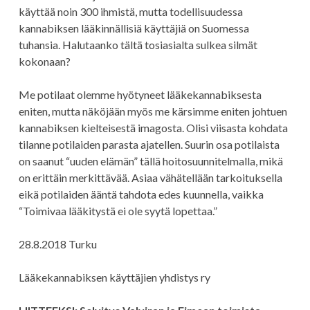
käyttää noin 300 ihmistä, mutta todellisuudessa
kannabiksen lääkinnällisiä käyttäjiä on Suomessa
tuhansia. Halutaanko tältä tosiasialta sulkea silmät
kokonaan?
Me potilaat olemme hyötyneet lääkekannabiksesta
eniten, mutta näköjään myös me kärsimme eniten johtuen
kannabiksen kielteisestä imagosta. Olisi viisasta kohdata
tilanne potilaiden parasta ajatellen. Suurin osa potilaista
on saanut “uuden elämän” tällä hoitosuunnitelmalla, mikä
on erittäin merkittävää. Asiaa vähätellään tarkoituksella
eikä potilaiden ääntä tahdota edes kuunnella, vaikka
“Toimivaa lääkitystä ei ole syytä lopettaa.”
28.8.2018 Turku
Lääkekannabiksen käyttäjien yhdistys ry