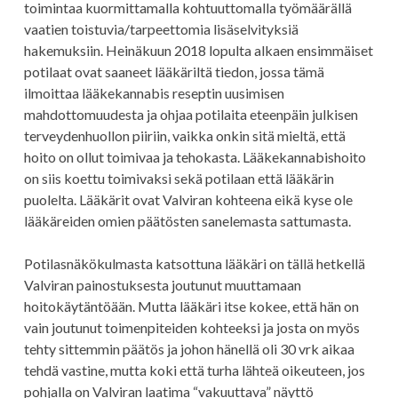
toimintaa kuormittamalla kohtuuttomalla työmäärällä
vaatien toistuvia/tarpeettomia lisäselvityksiä
hakemuksiin. Heinäkuun 2018 lopulta alkaen ensimmäiset
potilaat ovat saaneet lääkäriltä tiedon, jossa tämä
ilmoittaa lääkekannabis reseptin uusimisen
mahdottomuudesta ja ohjaa potilaita eteenpäin julkisen
terveydenhuollon piiriin, vaikka onkin sitä mieltä, että
hoito on ollut toimivaa ja tehokasta. Lääkekannabishoito
on siis koettu toimivaksi sekä potilaan että lääkärin
puolelta. Lääkärit ovat Valviran kohteena eikä kyse ole
lääkäreiden omien päätösten sanelemasta sattumasta.
Potilasnäkökulmasta katsottuna lääkäri on tällä hetkellä
Valviran painostuksesta joutunut muuttamaan
hoitokäytäntöään. Mutta lääkäri itse kokee, että hän on
vain joutunut toimenpiteiden kohteeksi ja josta on myös
tehty sittemmin päätös ja johon hänellä oli 30 vrk aikaa
tehdä vastine, mutta koki että turha lähteä oikeuteen, jos
pohjalla on Valviran laatima “vakuuttava” näyttö