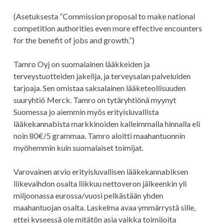
(Asetuksesta “Commission proposal to make national
competition authorities even more effective encounters
for the benefit of jobs and growth.”)
Tamro Oyj on suomalainen lääkkeiden ja
terveystuotteiden jakelija, ja terveysalan palveluiden
tarjoaja. Sen omistaa saksalainen lääketeollisuuden
suuryhtiö Merck. Tamro on tytäryhtiönä myynyt
Suomessa jo aiemmin myös erityisluvallista
lääkekannabista markkinoiden kalleimmalla hinnalla eli
noin 80€/5 grammaa. Tamro aloitti maahantuonnin
myöhemmin kuin suomalaiset toimijat.
Varovainen arvio erityisluvallisen lääkekannabiksen
liikevaihdon osalta liikkuu nettoveron jälkeenkin yli
miljoonassa eurossa/vuosi pelkästään yhden
maahantuojan osalta. Laskelma avaa ymmärrystä sille,
ettei kyseessä ole mitätön asia vaikka toimijoita