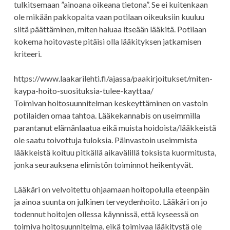
tulkitsemaan ”ainoana oikeana tietona”. Se ei kuitenkaan
ole mikään pakkopaita vaan potilaan oikeuksiin kuuluu
siitä päättäminen, miten haluaa itseään lääkitä. Potilaan
kokema hoitovaste pitäisi olla lääkityksen jatkamisen
kriteeri.
https://www.laakarilehti.fi/ajassa/paakirjoitukset/miten-
kaypa-hoito-suosituksia-tulee-kayttaa/
Toimivan hoitosuunnitelman keskeyttäminen on vastoin
potilaiden omaa tahtoa. Lääkekannabis on useimmilla
parantanut elämänlaatua eikä muista hoidoista/lääkkeistä
ole saatu toivottuja tuloksia. Päinvastoin useimmista
lääkkeistä koituu pitkällä aikavälillä toksista kuormitusta,
jonka seurauksena elimistön toiminnot heikentyvät.
Lääkäri on velvoitettu ohjaamaan hoitopolulla eteenpäin
ja ainoa suunta on julkinen terveydenhoito. Lääkäri on jo
todennut hoitojen ollessa käynnissä, että kyseessä on
toimiva hoitosuunnitelma, eikä toimivaa lääkitystä ole