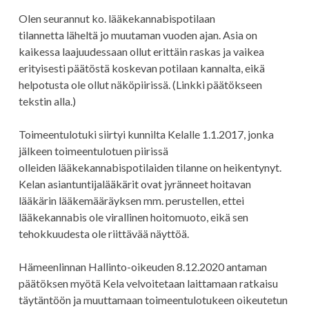
Olen seurannut ko. lääkekannabispotilaan
tilannetta läheltä jo muutaman vuoden ajan. Asia on
kaikessa laajuudessaan ollut erittäin raskas ja vaikea
erityisesti päätöstä koskevan potilaan kannalta, eikä
helpotusta ole ollut näköpiirissä. (Linkki päätökseen
tekstin alla.)
Toimeentulotuki siirtyi kunnilta Kelalle 1.1.2017, jonka
jälkeen toimeentulotuen piirissä
olleiden lääkekannabispotilaiden tilanne on heikentynyt.
Kelan asiantuntijalääkärit ovat jyränneet hoitavan
lääkärin lääkemääräyksen mm. perustellen, ettei
lääkekannabis ole virallinen hoitomuoto, eikä sen
tehokkuudesta ole riittävää näyttöä.
Hämeenlinnan Hallinto-oikeuden 8.12.2020 antaman
päätöksen myötä Kela velvoitetaan laittamaan ratkaisu
täytäntöön ja muuttamaan toimeentulotukeen oikeutetun