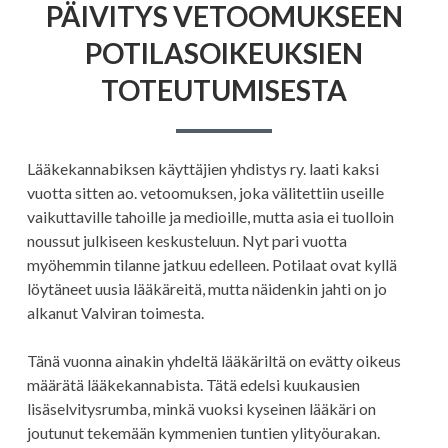
PÄIVITYS VETOOMUKSEEN
POTILASOIKEUKSIEN
TOTEUTUMISESTA
Lääkekannabiksen käyttäjien yhdistys ry. laati kaksi
vuotta sitten ao. vetoomuksen, joka välitettiin useille
vaikuttaville tahoille ja medioille, mutta asia ei tuolloin
noussut julkiseen keskusteluun. Nyt pari vuotta
myöhemmin tilanne jatkuu edelleen. Potilaat ovat kyllä
löytäneet uusia lääkäreitä, mutta näidenkin jahti on jo
alkanut Valviran toimesta.
Tänä vuonna ainakin yhdeltä lääkäriltä on evätty oikeus
määrätä lääkekannabista. Tätä edelsi kuukausien
lisäselvitysrumba, minkä vuoksi kyseinen lääkäri on
joutunut tekemään kymmenien tuntien ylityöurakan.