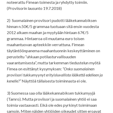
noteerattu Fimean toimesta ja ryhdytty toimiin.
(Proviisorin lausunto 19.7.2018)
2) Suomalainen proviisori pudotti lääkekannabiksen
hinnan n.50€/5 grammaa tuotuaan sitä ensin vuodesta
2012 alkaen maahan ja myytyään hintaan 67€/5
grammaa. Hintaeroa oli muutama euro toisen
maahantuovan apteekkiin verrattuna. Fimean
täytäntöönpanema maahantuonnin keskeyttäminen on
perusteltu “uhkaan potilasturvallisuuden
vaarantumisesta”, mutta tarkemman tiedustelun myötä
Fimea on esittänyt kysymyksen:
“Onko suomalainen
proviisori tukkumyynyt erityisluvallista lääkettä edelleen ja
kenelle?”
Näyttöä tällaisesta toiminnasta ei ole.
3) Suomessa saa olla lääkekannabiksen tukkumyyjä
(Tamro). Mutta proviisori ja suomalainen yhtiö ei saa
toimia vastaavasti. Eikä ole edes pyrkinyt toimimaan
samoin. Miten näiden yhtiöiden oikeudet sitten eroavat