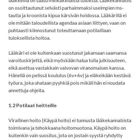
lääkkeillä on saatu minkäkinlaisia tuloksia. Lääkekannabis
on osoittautunut selvästi parhaimmaksi useimpien ms-
tautia ja kroonista kipua kärsivän hoidossa. Lääkärillä ei
ole mitään taloudellista agendaa asiaan liittyen, vaan on
puhtaasti kiinnostunut toteuttamaan potilaillaan
tuloksellista hoitoa.
Lääkäri ei ole kuitenkaan suostunut jakamaan saamansa
varoituskirjettä, eikä myöskään halua tulla julkisuuteen,
eikä asettua vastakkain valvovan viranomaisen kanssa.
Hänellä on pelissä koulutus (6v+6v) ja eläkeikään kestävä
työura, joka uhataan pyyhkiä pois mikäli hän ei noudata
annettuja ohjeita.
1.2 Potilaat heitteille
Virallinen hoito (Käypä hoito) ei tunnusta lääkekannabista
toimivana ja tehokkaana hoitomuotona. Käypä hoito on
kuitenkin vain suositus, jota on jostain syystä ryhdytty