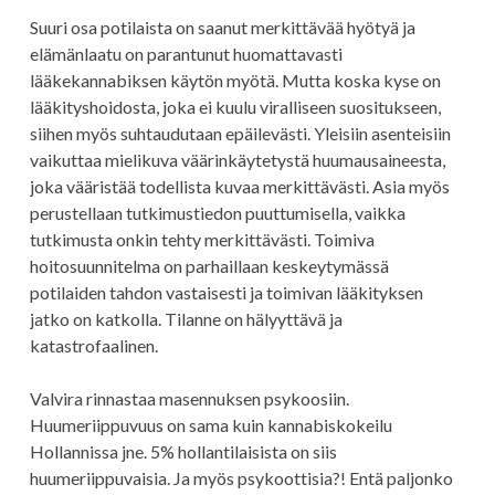
Suuri osa potilaista on saanut merkittävää hyötyä ja
elämänlaatu on parantunut huomattavasti
lääkekannabiksen käytön myötä. Mutta koska kyse on
lääkityshoidosta, joka ei kuulu viralliseen suositukseen,
siihen myös suhtaudutaan epäilevästi. Yleisiin asenteisiin
vaikuttaa mielikuva väärinkäytetystä huumausaineesta,
joka vääristää todellista kuvaa merkittävästi. Asia myös
perustellaan tutkimustiedon puuttumisella, vaikka
tutkimusta onkin tehty merkittävästi. Toimiva
hoitosuunnitelma on parhaillaan keskeytymässä
potilaiden tahdon vastaisesti ja toimivan lääkityksen
jatko on katkolla. Tilanne on hälyyttävä ja
katastrofaalinen.
Valvira rinnastaa masennuksen psykoosiin.
Huumeriippuvuus on sama kuin kannabiskokeilu
Hollannissa jne. 5% hollantilaisista on siis
huumeriippuvaisia. Ja myös psykoottisia?! Entä paljonko