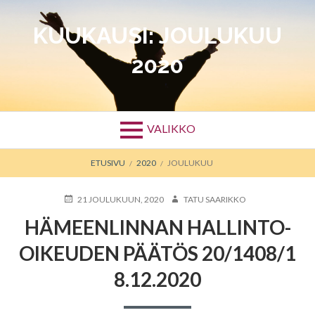
Siirry
sisältöön
KUUKAUSI:
JOULUKUU
2020
VALIKKO
MURUPOLKU
ETUSIVU
2020
JOULUKUU
JULKAISTU
KIRJOITTAJA
21 JOULUKUUN, 2020
TATU SAARIKKO
HÄMEENLINNAN HALLINTO-
OIKEUDEN PÄÄTÖS 20/1408/1
8.12.2020