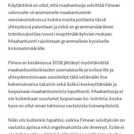
Käytäntönä on ollut, että maahantuoja selvittää Fimean
valvovalle viranomaiselle maahantuonnin
vuosianomuksessa kuinka monta potilasta tässä
yhteydessä palvellaan ja mikä on grammamääräinen
toimitus/potilas/vuosi reseptimääräyksien mukaan.
Maahantuonti rajoitetaan grammalleen kyseiselle
kokonaismäärälle.
Fimea on kesäkuussa 2018 jättänyt myöntämättä
maahantuontioikeuden suomalaiselle proviisorille ja
yhteydenotoissaan suositellut tätä vetämään itse
hakemuksensa takaisin sekä lisäksi keskeyttämään ja
luopumaan maahantuonnista lopullisesti. Maahantuoja ei
ole kuitenkaan suostunut luopumaan ko. toimista, koska
kyse on ollut oman tahtonsa vastaisista toimenpiteistä.
Näin siis kuitenkin tapahtui, vaikka Fimean selvityksiin on
vastattu ajoissa eikä ongelmakohtia ole ilmennyt. Esille ei