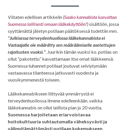
Viitaten edellisen artikkelin
(
Saako kannabista kasvattaa
Suomessa laillisesti omaan lääkekäyttöön?
)
sisältöön, jossa
syyttämättä jätetyn potilaan päätöksessä todettiin mm.
“Julkisessa terveydenhuollossa lääkekannabista ei
Vastaajalle ole määrätty sen määräämiselle asetettujen
rajoitusten vuoksi.”
. Juurikin tämän vuoksi ko. potilas on
ollut “pakotettu” kasvattamaan itse omat lääkkeensä.
Suomessa tuhannet potilaat joutuvat selviytymään
vastaavassa tilanteessa jatkuvasti vuodesta ja
vuosikymmenestä toiseen.
Lääkekannabikseen liittyvää ymmärrystä ei
terveydenhuollossa ilmene edelleenkään, vaikka
lääkekannabis on ollut laillista pian jo 20 vuotta.
Suomessa harjoitetaan eriarvoistavaa
hoitokulttuuria suhtautumalla väheksyvästi ja
välinpitämättömästi potilaan kokemukseen