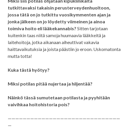
Miksi siis potilas ohjataan kipuklinikalta
tutkittavaksi takaisin perusterveydenhuoltoon,
jossa tätä on jo tutkittu vuosikymmenten ajan ja
jonka jälkeen on jo löydetty viimeinen ja ainoa
toimiva hoito eli lääkekannabis?
Sitten tarjotaan
kuitenkin taas niitä samoja huumaavia lääkkeitä ja
laitehoitoja, jotka aikanaan aiheuttivat vakavia
haittavaikutuksia ja joista päästiin jo eroon. Uskomatonta
mutta totta!
Kuka tästä hyötyy?
Miksi potilas pitää nujertaa ja hiljentää?
Näinkö tässä sumutetaan potilasta ja pyyhitään
vaivihkaa hoitohistoria pois?
——————————————————————————————
—