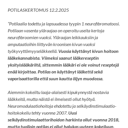
POTILASKERTOMUS 12.2.2025
“Potilaalla todettu ja lapsuudessa tyypin 1 neurofibromatoosi.
Potilaan vasenta yläraajaa on operoitu useita kertoja
neurofibroomien vuoksi. Yläraajan leikkauksiin ja
amputaatioihin liittyvän kroonisen kivun vuoksi
työkyvyttömyyseläkkeellä.
Vuosia käyttänyt kivun hoitoon
lääkekannabista. Viimeksi saanut lääkereseptin
yksityislääkäriltä, sittemmin lääkäri ei ole voinut reseptejä
enää kirjoittaa. Potilas on käyttänyt lääkettä sekä
vaporisaattorilla että suun kautta öljyn muodossa.
Aiemmin kokeiltu laaja-alaisesti kipukynnystä nostavia
lääkkeitä, mutta näistä ei ilmeisesti ollut hyötyä.
Neuromodulaatiohoitoja ehdotettu ja selkäydinstimulaatio-
hoitokokeilu tehty vuonna 2007.
Uusi
selkäydinstimulaattorihoidon harkinta ollut vuonna 2018,
mutta tuolloin potilas ei ollut halukas uuteen kokeiluun,