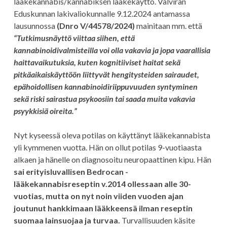
lääkekannabis/kannabiksen lääkekäyttö. Valviran
Eduskunnan lakivaliokunnalle 9.12.2024 antamassa
lausunnossa
(Dnro V/44578/2024)
mainitaan mm. että
“Tutkimusnäyttö viittaa siihen, että
kannabinoidivalmisteilla voi olla vakavia ja jopa vaarallisia
haittavaikutuksia, kuten kognitiiviset haitat sekä
pitkäaikaiskäyttöön liittyvät hengitysteiden sairaudet,
epähoidollisen kannabinoidiriippuvuuden syntyminen
sekä riski sairastua psykoosiin tai saada muita vakavia
psyykkisiä oireita.”
Nyt kyseessä oleva potilas on käyttänyt lääkekannabista
yli kymmenen vuotta. Hän on ollut potilas 9-vuotiaasta
alkaen ja hänelle on diagnosoitu neuropaattinen kipu. Hän
sai erityisluvallisen Bedrocan -
lääkekannabisreseptin v.2014 ollessaan alle 30-
vuotias, mutta on nyt noin viiden vuoden ajan
joutunut hankkimaan lääkkeensä ilman reseptin
suomaa lainsuojaa ja turvaa.
Turvallisuuden käsite