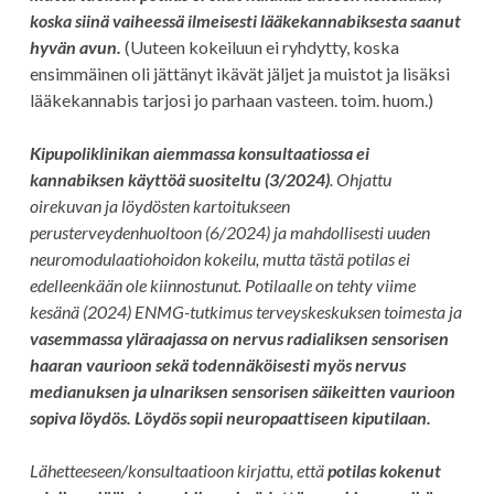
koska siinä vaiheessä ilmeisesti lääkekannabiksesta saanut
hyvän avun.
(Uuteen kokeiluun ei ryhdytty, koska
ensimmäinen oli jättänyt ikävät jäljet ja muistot ja lisäksi
lääkekannabis tarjosi jo parhaan vasteen. toim. huom.)
Kipupoliklinikan aiemmassa konsultaatiossa ei
kannabiksen käyttöä suositeltu (3/2024)
. Ohjattu
oirekuvan ja löydösten kartoitukseen
perusterveydenhuoltoon (6/2024) ja mahdollisesti uuden
neuromodulaatiohoidon kokeilu, mutta tästä potilas ei
edelleenkään ole kiinnostunut. Potilaalle on tehty viime
kesänä (2024) ENMG-tutkimus terveyskeskuksen toimesta ja
vasemmassa yläraajassa on nervus radialiksen sensorisen
haaran vaurioon sekä todennäköisesti myös nervus
medianuksen ja ulnariksen sensorisen säikeitten vaurioon
sopiva löydös. Löydös sopii neuropaattiseen kiputilaan.
Lähetteeseen/konsultaatioon kirjattu, että
potilas kokenut