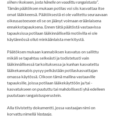
siihen rikokseen, josta hänelle on vaadittu rangaistusta”
.
Tämän päätöksen mukaan potilas voi siis kasvattaa itse
omat lääkkeensä. Päätöksestä ei ole valitettu seuraavaan
oikeusasteeseen eli se on jäänyt voimaan eräänlaisena
ennakkotapauksena. Ennen tätä päätöstä vastaavissa
tapauksissa potilaan lääkinnällisellä motiivilla ei ole
käytännössä ollut minkäänlaista merkitystä.
Päätöksen mukaan kannabiksen kasvatus on sallittu
mikäli se tapahtuu selkeästi ja todistetusti vain
lääkinnällisessä tarkoituksessa ja kunhan kasvatettu
lääkekannabis pysyy pelkästään potilaskasvattajan
omassa käytössä. Olkoon tämä mallina vastaaville
tapauksille, joissa potilaan lääkekäyttöön ja/tai -
kasvatukseen on puututtu tai mahdollisesti yhä edelleen
puututaan rangaistusperustein.
Alla tiivistetty dokumentti, jossa vastaajan nimi on
korvattu nimellä
Vastaaja
.