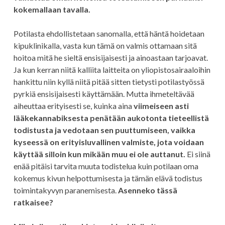
kokemallaan tavalla.
Potilasta ehdollistetaan sanomalla, että häntä hoidetaan
kipuklinikalla, vasta kun tämä on valmis ottamaan sitä
hoitoa mitä he sieltä ensisijaisesti ja ainoastaan tarjoavat.
Ja kun kerran niitä kalliita laitteita on yliopistosairaaloihin
hankittu niin kyllä niitä pitää sitten tietysti potilastyössä
pyrkiä ensisijaisesti käyttämään. Mutta ihmeteltävää
aiheuttaa erityisesti se, kuinka aina
viimeiseen asti
lääkekannabiksesta penätään aukotonta tieteellistä
todistusta ja vedotaan sen puuttumiseen, vaikka
kyseessä on erityisluvallinen valmiste, jota voidaan
käyttää silloin kun mikään muu ei ole auttanut.
Ei siinä
enää pitäisi tarvita muuta todistelua kuin potilaan oma
kokemus kivun helpottumisesta ja tämän elävä todistus
toimintakyvyn paranemisesta.
Asenneko tässä
ratkaisee?