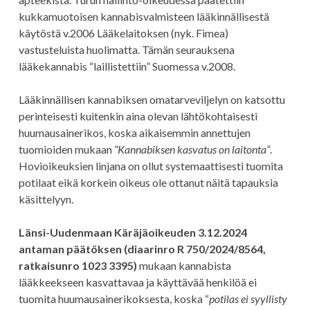
kukkamuotoisen kannabisvalmisteen lääkinnällisestä
käytöstä v.2006 Lääkelaitoksen (nyk. Fimea)
vastusteluista huolimatta. Tämän seurauksena
lääkekannabis “laillistettiin” Suomessa v.2008.
Lääkinnällisen kannabiksen omatarveviljelyn on katsottu
perinteisesti kuitenkin aina olevan lähtökohtaisesti
huumausainerikos, koska aikaisemmin annettujen
tuomioiden mukaan
“Kannabiksen kasvatus on laitonta”
.
Hovioikeuksien linjana on ollut systemaattisesti tuomita
potilaat eikä korkein oikeus ole ottanut näitä tapauksia
käsittelyyn.
Länsi-Uudenmaan Käräjäoikeuden 3.12.2024
antaman päätöksen (diaarinro R 750/2024/8564,
ratkaisunro 1023 3395)
mukaan kannabista
lääkkeekseen kasvattavaa ja käyttävää henkilöä ei
tuomita huumausainerikoksesta, koska “
potilas ei syyllisty