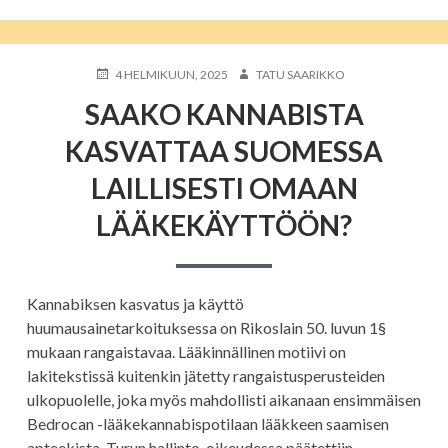
JULKAISTU
KIRJOITTAJA
4 HELMIKUUN, 2025
TATU SAARIKKO
SAAKO KANNABISTA
KASVATTAA SUOMESSA
LAILLISESTI OMAAN
LÄÄKEKÄYTTÖÖN?
Kannabiksen kasvatus ja käyttö
huumausainetarkoituksessa on Rikoslain 50. luvun 1§
mukaan rangaistavaa. Lääkinnällinen motiivi on
lakitekstissä kuitenkin jätetty rangaistusperusteiden
ulkopuolelle, joka myös mahdollisti aikanaan ensimmäisen
Bedrocan -lääkekannabispotilaan lääkkeen saamisen
apteekista. Turun hallinto-oikeudessa päätettiin