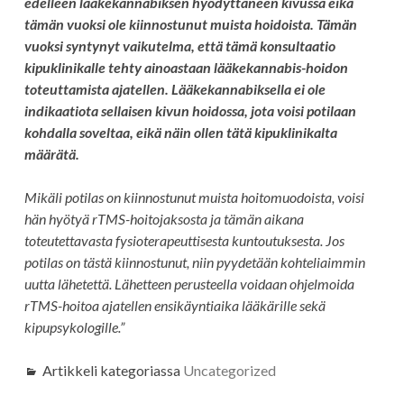
edelleen lääkekannabiksen hyödyttäneen kivussa eikä
tämän vuoksi ole kiinnostunut muista hoidoista. Tämän
vuoksi syntynyt vaikutelma, että tämä konsultaatio
kipuklinikalle tehty ainoastaan lääkekannabis-hoidon
toteuttamista ajatellen. Lääkekannabiksella ei ole
indikaatiota sellaisen kivun hoidossa, jota voisi potilaan
kohdalla soveltaa, eikä näin ollen tätä kipuklinikalta
määrätä.
Mikäli potilas on kiinnostunut muista hoitomuodoista, voisi
hän hyötyä rTMS-hoitojaksosta ja tämän aikana
toteutettavasta fysioterapeuttisesta kuntoutuksesta. Jos
potilas on tästä kiinnostunut, niin pyydetään kohteliaimmin
uutta lähetettä. Lähetteen perusteella voidaan ohjelmoida
rTMS-hoitoa ajatellen ensikäyntiaika lääkärille sekä
kipupsykologille.”
Artikkeli kategoriassa
Uncategorized