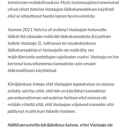
toimimisen mahdollisuuksia. Myös lastensuojeluviranomaiset
olivat olleet tietoisia Vastaajan lääkekannabiksen käytöstä
eikä se aiheuttanut huolta lapsen hyvinvoinnista.
Vuonna 2021 Valvira oli evännyt Vastaajan hoitavalta
lääkäriltä oikeuden määrätä lääkekannabista (kirjallinen
todiste Vastaaja 2). Julkisessa terveydenhoidossa
lääkekannabista ei Vastaajalle ole määrätty sen
määräämiselle asetettujen rajoitusten vuoksi. Vastaaja on itse
kertonut kasvattaneensa kannabista vain omaan
lääkinnälliseen käyttöönsä.
Käräjäoikeus toteaa, että Vastaajan tapauksessa on asiassa
esitetty selvitys siitä, että hän on käyttänyt kannabista
parantumattoman sairautensa hoitoon eikä asiassa ole
mitään viitettä siitä, että Vastaajan viljelemä kannabis olisi
päätynyt muille kuin hänelle itselleen.
Näillä perusteilla käräjäoikeus katsoo, ettei Vastaaja ole