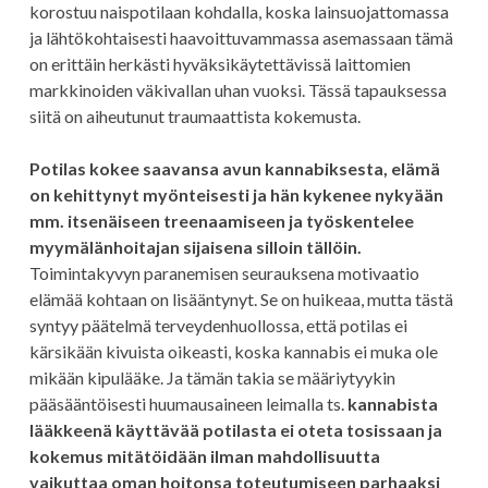
korostuu naispotilaan kohdalla, koska lainsuojattomassa
ja lähtökohtaisesti haavoittuvammassa asemassaan tämä
on erittäin herkästi hyväksikäytettävissä laittomien
markkinoiden väkivallan uhan vuoksi. Tässä tapauksessa
siitä on aiheutunut traumaattista kokemusta.
Potilas kokee saavansa avun kannabiksesta, elämä
on kehittynyt myönteisesti ja hän kykenee nykyään
mm. itsenäiseen treenaamiseen ja työskentelee
myymälänhoitajan sijaisena silloin tällöin.
Toimintakyvyn paranemisen seurauksena motivaatio
elämää kohtaan on lisääntynyt. Se on huikeaa, mutta tästä
syntyy päätelmä terveydenhuollossa, että potilas ei
kärsikään kivuista oikeasti, koska kannabis ei muka ole
mikään kipulääke. Ja tämän takia se määriytyykin
pääsääntöisesti huumausaineen leimalla ts.
kannabista
lääkkeenä käyttävää potilasta ei oteta tosissaan ja
kokemus mitätöidään ilman mahdollisuutta
vaikuttaa oman hoitonsa toteutumiseen parhaaksi