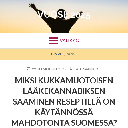
Siirry
sisältöön
VUOSI:
2025
VALIKKO
MURUPOLKU
ETUSIVU
2025
JULKAISTU
KIRJOITTAJA
22 HELMIKUUN, 2025
TATU SAARIKKO
MIKSI KUKKAMUOTOISEN
LÄÄKEKANNABIKSEN
SAAMINEN RESEPTILLÄ ON
KÄYTÄNNÖSSÄ
MAHDOTONTA SUOMESSA?