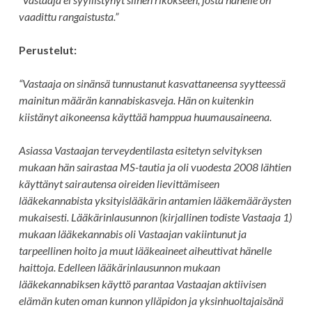
vaadittu rangaistusta.”
Perustelut:
“Vastaaja on sinänsä tunnustanut kasvattaneensa syytteessä
mainitun määrän kannabiskasveja. Hän on kuitenkin
kiistänyt aikoneensa käyttää hamppua huumausaineena.
Asiassa Vastaajan terveydentilasta esitetyn selvityksen
mukaan hän sairastaa MS-tautia ja oli vuodesta 2008 lähtien
käyttänyt sairautensa oireiden lievittämiseen
lääkekannabista yksityislääkärin antamien lääkemääräysten
mukaisesti. Lääkärinlausunnon (kirjallinen todiste Vastaaja 1)
mukaan lääkekannabis oli Vastaajan vakiintunut ja
tarpeellinen hoito ja muut lääkeaineet aiheuttivat hänelle
haittoja. Edelleen lääkärinlausunnon mukaan
lääkekannabiksen käyttö parantaa Vastaajan aktiivisen
elämän kuten oman kunnon ylläpidon ja yksinhuoltajaisänä