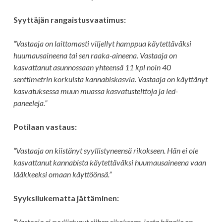
Syyttäjän rangaistusvaatimus:
“Vastaaja on laittomasti viljellyt hamppua käytettäväksi
huumausaineena tai sen raaka-aineena. Vastaaja on
kasvattanut asunnossaan yhteensä 11 kpl noin 40
senttimetrin korkuista kannabiskasvia. Vastaaja on käyttänyt
kasvatuksessa muun muassa kasvatustelttoja ja led-
paneeleja.”
Potilaan vastaus:
“Vastaaja on kiistänyt syyllistyneensä rikokseen. Hän ei ole
kasvattanut kannabista käytettäväksi huumausaineena vaan
lääkkeeksi omaan käyttöönsä.”
Syyksilukematta jättäminen:
“Vastaaja ei syyllistynyt siihen rikokseen, josta hänelle on